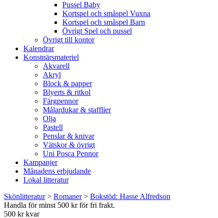
Pussel Baby
Kortspel och småspel Vuxna
Kortspel och småspel Barn
Övrigt Spel och pussel
Övrigt till kontor
Kalendrar
Konstnärsmateriel
Akvarell
Akryl
Block & papper
Blyerts & ritkol
Färgpennor
Målardukar & stafflier
Olja
Pastell
Penslar & knivar
Vätskor & övrigt
Uni Posca Pennor
Kampanjer
Månadens erbjudande
Lokal litteratur
Skönlitteratur
>
Romaner
>
Bokstöd: Hasse Alfredson
Handla för minst 500 kr för fri frakt.
500 kr kvar