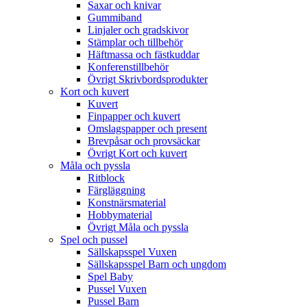
Saxar och knivar
Gummiband
Linjaler och gradskivor
Stämplar och tillbehör
Häftmassa och fästkuddar
Konferenstillbehör
Övrigt Skrivbordsprodukter
Kort och kuvert
Kuvert
Finpapper och kuvert
Omslagspapper och present
Brevpåsar och provsäckar
Övrigt Kort och kuvert
Måla och pyssla
Ritblock
Färgläggning
Konstnärsmaterial
Hobbymaterial
Övrigt Måla och pyssla
Spel och pussel
Sällskapsspel Vuxen
Sällskapsspel Barn och ungdom
Spel Baby
Pussel Vuxen
Pussel Barn