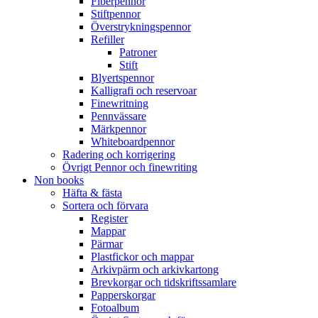
Fiberpennor
Stiftpennor
Överstrykningspennor
Refiller
Patroner
Stift
Blyertspennor
Kalligrafi och reservoar
Finewritning
Pennvässare
Märkpennor
Whiteboardpennor
Radering och korrigering
Övrigt Pennor och finewriting
Non books
Häfta & fästa
Sortera och förvara
Register
Mappar
Pärmar
Plastfickor och mappar
Arkivpärm och arkivkartong
Brevkorgar och tidskriftssamlare
Papperskorgar
Fotoalbum