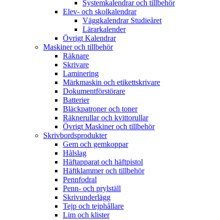
Systemkalendrar och tillbehör
Elev- och skolkalendrar
Väggkalendrar Studieåret
Lärarkalender
Övrigt Kalendrar
Maskiner och tillbehör
Räknare
Skrivare
Laminering
Märkmaskin och etikettskrivare
Dokumentförstörare
Batterier
Bläckpatroner och toner
Räknerullar och kvittorullar
Övrigt Maskiner och tillbehör
Skrivbordsprodukter
Gem och gemkoppar
Hålslag
Häftapparat och häftpistol
Häftklammer och tillbehör
Pennfodral
Penn- och prylställ
Skrivunderlägg
Tejp och tejphållare
Lim och klister