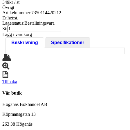
349
kr
/ st.
Övrigt
Artikelnummer:
7350114420212
Enhet:
st.
Lagerstatus:
Beställningsvara
St:
Lägg i varukorg
Beskrivning
Specifikationer
Tillbaka
Vår butik
Höganäs Bokhandel AB
Köpmansgatan 13
263 38 Höganäs