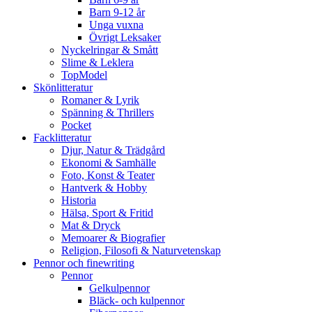
Barn 9-12 år
Unga vuxna
Övrigt Leksaker
Nyckelringar & Smått
Slime & Leklera
TopModel
Skönlitteratur
Romaner & Lyrik
Spänning & Thrillers
Pocket
Facklitteratur
Djur, Natur & Trädgård
Ekonomi & Samhälle
Foto, Konst & Teater
Hantverk & Hobby
Historia
Hälsa, Sport & Fritid
Mat & Dryck
Memoarer & Biografier
Religion, Filosofi & Naturvetenskap
Pennor och finewriting
Pennor
Gelkulpennor
Bläck- och kulpennor