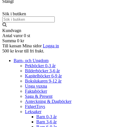
Stängt
Sök i butiken
Kundvagn
Antal varor
0
st
Summa
0 kr
Till kassan
Mina sidor
Logga in
500 kr kvar till fri frakt.
Barn- och Ungdom
Pekböcker 0-3 år
Bilderböcker 3-6 år
Kapitelböcker 6-9 år
Bokslukaren 9-12 år
Unga vuxna
Faktaböcker
Saga & Present
Anteckning & Dagböcker
FidgetToys
Leksaker
Barn 0-3 år
Barn 3-6 år
Barn 6-9 år