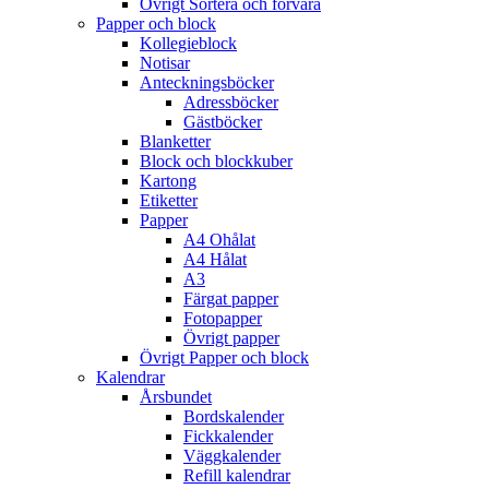
Övrigt Sortera och förvara
Papper och block
Kollegieblock
Notisar
Anteckningsböcker
Adressböcker
Gästböcker
Blanketter
Block och blockkuber
Kartong
Etiketter
Papper
A4 Ohålat
A4 Hålat
A3
Färgat papper
Fotopapper
Övrigt papper
Övrigt Papper och block
Kalendrar
Årsbundet
Bordskalender
Fickkalender
Väggkalender
Refill kalendrar