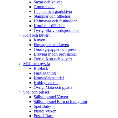
Saxar och knivar
Gummiband
Linjaler och gradskivor
Stämplar och tillbehör
Häftmassa och fästkuddar
Konferenstillbehör
Övrigt Skrivbordsprodukter
Kort och kuvert
Kuvert
Finpapper och kuvert
Omslagspapper och present
Brevpåsar och provsäckar
Övrigt Kort och kuvert
Måla och pyssla
Ritblock
Färgläggning
Konstnärsmaterial
Hobbymaterial
Övrigt Måla och pyssla
Spel och pussel
Sällskapsspel Vuxen
Sällskapsspel Barn och ungdom
Spel Baby
Pussel Vuxen
Pussel Barn