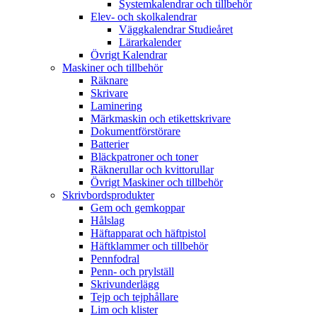
Systemkalendrar och tillbehör
Elev- och skolkalendrar
Väggkalendrar Studieåret
Lärarkalender
Övrigt Kalendrar
Maskiner och tillbehör
Räknare
Skrivare
Laminering
Märkmaskin och etikettskrivare
Dokumentförstörare
Batterier
Bläckpatroner och toner
Räknerullar och kvittorullar
Övrigt Maskiner och tillbehör
Skrivbordsprodukter
Gem och gemkoppar
Hålslag
Häftapparat och häftpistol
Häftklammer och tillbehör
Pennfodral
Penn- och prylställ
Skrivunderlägg
Tejp och tejphållare
Lim och klister