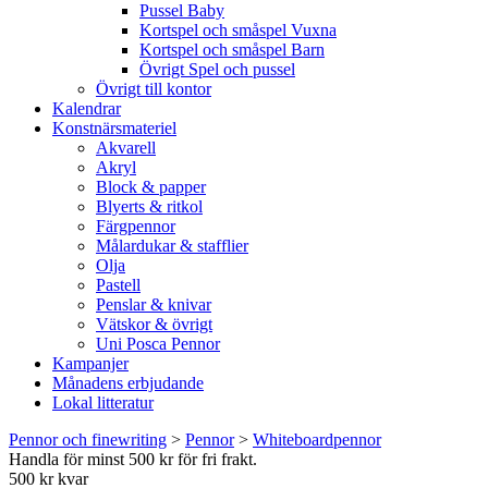
Pussel Baby
Kortspel och småspel Vuxna
Kortspel och småspel Barn
Övrigt Spel och pussel
Övrigt till kontor
Kalendrar
Konstnärsmateriel
Akvarell
Akryl
Block & papper
Blyerts & ritkol
Färgpennor
Målardukar & stafflier
Olja
Pastell
Penslar & knivar
Vätskor & övrigt
Uni Posca Pennor
Kampanjer
Månadens erbjudande
Lokal litteratur
Pennor och finewriting
>
Pennor
>
Whiteboardpennor
Handla för minst 500 kr för fri frakt.
500 kr kvar