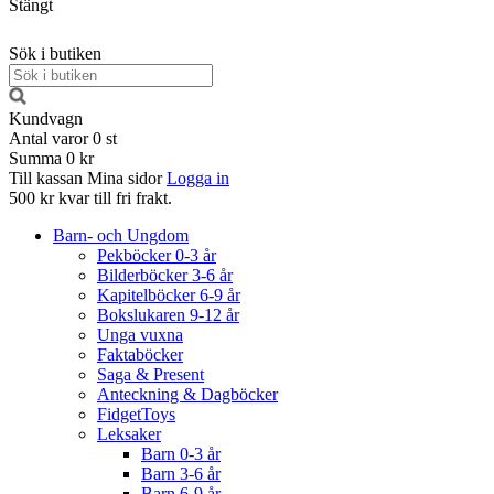
Stängt
Sök i butiken
Kundvagn
Antal varor
0
st
Summa
0 kr
Till kassan
Mina sidor
Logga in
500 kr kvar till fri frakt.
Barn- och Ungdom
Pekböcker 0-3 år
Bilderböcker 3-6 år
Kapitelböcker 6-9 år
Bokslukaren 9-12 år
Unga vuxna
Faktaböcker
Saga & Present
Anteckning & Dagböcker
FidgetToys
Leksaker
Barn 0-3 år
Barn 3-6 år
Barn 6-9 år