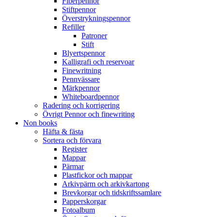
Fiberpennor
Stiftpennor
Överstrykningspennor
Refiller
Patroner
Stift
Blyertspennor
Kalligrafi och reservoar
Finewritning
Pennvässare
Märkpennor
Whiteboardpennor
Radering och korrigering
Övrigt Pennor och finewriting
Non books
Häfta & fästa
Sortera och förvara
Register
Mappar
Pärmar
Plastfickor och mappar
Arkivpärm och arkivkartong
Brevkorgar och tidskriftssamlare
Papperskorgar
Fotoalbum