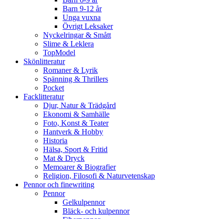
Barn 9-12 år
Unga vuxna
Övrigt Leksaker
Nyckelringar & Smått
Slime & Leklera
TopModel
Skönlitteratur
Romaner & Lyrik
Spänning & Thrillers
Pocket
Facklitteratur
Djur, Natur & Trädgård
Ekonomi & Samhälle
Foto, Konst & Teater
Hantverk & Hobby
Historia
Hälsa, Sport & Fritid
Mat & Dryck
Memoarer & Biografier
Religion, Filosofi & Naturvetenskap
Pennor och finewriting
Pennor
Gelkulpennor
Bläck- och kulpennor