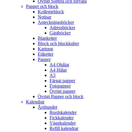
Övrigt Sortera och förvara
Papper och block
Kollegieblock
Notisar
Anteckningsböcker
Adressböcker
Gästböcker
Blanketter
Block och blockkuber
Kartong
Etiketter
Papper
A4 Ohålat
A4 Hålat
A3
Färgat papper
Fotopapper
Övrigt papper
Övrigt Papper och block
Kalendrar
Årsbundet
Bordskalender
Fickkalender
Väggkalender
Refill kalendrar