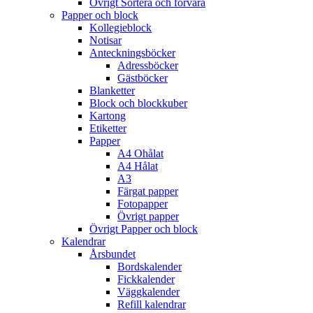
Övrigt Sortera och förvara
Papper och block
Kollegieblock
Notisar
Anteckningsböcker
Adressböcker
Gästböcker
Blanketter
Block och blockkuber
Kartong
Etiketter
Papper
A4 Ohålat
A4 Hålat
A3
Färgat papper
Fotopapper
Övrigt papper
Övrigt Papper och block
Kalendrar
Årsbundet
Bordskalender
Fickkalender
Väggkalender
Refill kalendrar