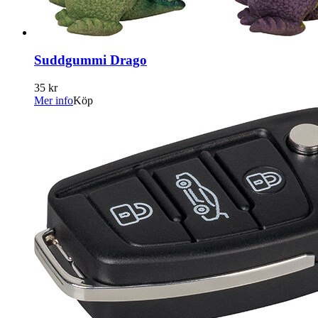
Suddgummi Drago
35 kr
Mer info
Köp