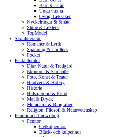
Barn 9-12 år
Unga vuxna
Övrigt Leksaker
Nyckelringar & Smått
Slime & Leklera
TopModel
Skönlitteratur
Romaner & Lyrik
Spänning & Thrillers
Pocket
Facklitteratur
Djur, Natur & Trädgård
Ekonomi & Samhälle
Foto, Konst & Teater
Hantverk & Hobby
Historia
Hälsa, Sport & Fritid
Mat & Dryck
Memoarer & Biografier
Religion, Filosofi & Naturvetenskap
Pennor och finewriting
Pennor
Gelkulpennor
Bläck- och kulpennor