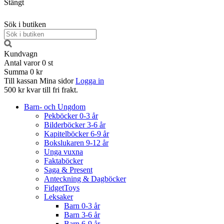
Stängt
Sök i butiken
Kundvagn
Antal varor
0
st
Summa
0 kr
Till kassan
Mina sidor
Logga in
500 kr kvar till fri frakt.
Barn- och Ungdom
Pekböcker 0-3 år
Bilderböcker 3-6 år
Kapitelböcker 6-9 år
Bokslukaren 9-12 år
Unga vuxna
Faktaböcker
Saga & Present
Anteckning & Dagböcker
FidgetToys
Leksaker
Barn 0-3 år
Barn 3-6 år
Barn 6-9 år