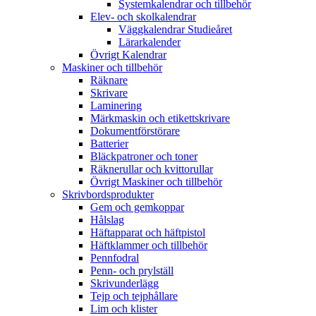
Systemkalendrar och tillbehör
Elev- och skolkalendrar
Väggkalendrar Studieåret
Lärarkalender
Övrigt Kalendrar
Maskiner och tillbehör
Räknare
Skrivare
Laminering
Märkmaskin och etikettskrivare
Dokumentförstörare
Batterier
Bläckpatroner och toner
Räknerullar och kvittorullar
Övrigt Maskiner och tillbehör
Skrivbordsprodukter
Gem och gemkoppar
Hålslag
Häftapparat och häftpistol
Häftklammer och tillbehör
Pennfodral
Penn- och prylställ
Skrivunderlägg
Tejp och tejphållare
Lim och klister