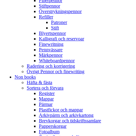
Fiberpennor
Stiftpennor
Överstrykningspennor
Refiller
Patroner
Stift
Blyertspennor
Kalligrafi och reservoar
Finewritning
Pennvässare
Märkpennor
Whiteboardpennor
Radering och korrigering
Övrigt Pennor och finewriting
Non books
Häfta & fästa
Sortera och förvara
Register
Mappar
Pärmar
Plastfickor och mappar
Arkivpärm och arkivkartong
Brevkorgar och tidskriftssamlare
Papperskorgar
Fotoalbum