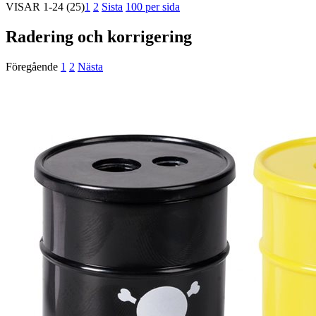
VISAR
1-24
(25)
1
2
Sista
100 per sida
Radering och korrigering
Föregående
1
2
Nästa