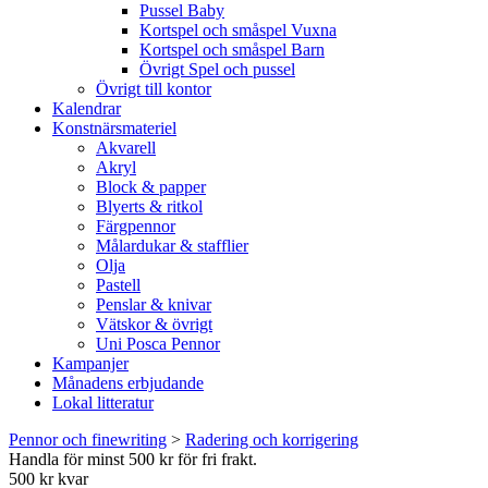
Pussel Baby
Kortspel och småspel Vuxna
Kortspel och småspel Barn
Övrigt Spel och pussel
Övrigt till kontor
Kalendrar
Konstnärsmateriel
Akvarell
Akryl
Block & papper
Blyerts & ritkol
Färgpennor
Målardukar & stafflier
Olja
Pastell
Penslar & knivar
Vätskor & övrigt
Uni Posca Pennor
Kampanjer
Månadens erbjudande
Lokal litteratur
Pennor och finewriting
>
Radering och korrigering
Handla för minst 500 kr för fri frakt.
500 kr kvar