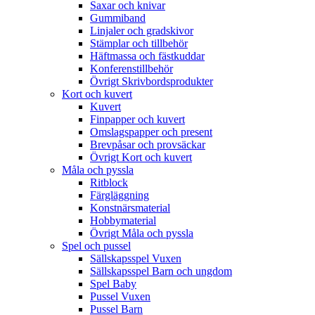
Saxar och knivar
Gummiband
Linjaler och gradskivor
Stämplar och tillbehör
Häftmassa och fästkuddar
Konferenstillbehör
Övrigt Skrivbordsprodukter
Kort och kuvert
Kuvert
Finpapper och kuvert
Omslagspapper och present
Brevpåsar och provsäckar
Övrigt Kort och kuvert
Måla och pyssla
Ritblock
Färgläggning
Konstnärsmaterial
Hobbymaterial
Övrigt Måla och pyssla
Spel och pussel
Sällskapsspel Vuxen
Sällskapsspel Barn och ungdom
Spel Baby
Pussel Vuxen
Pussel Barn