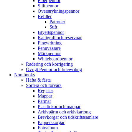
Fiberpennor
Stiftpennor
Överstrykningspennor
Refiller
Patroner
Stift
Blyertspennor
Kalligrafi och reservoar
Finewritning
Pennvässare
Märkpennor
Whiteboardpennor
Radering och korrigering
Övrigt Pennor och finewriting
Non books
Häfta & fästa
Sortera och förvara
Register
Mappar
Pärmar
Plastfickor och mappar
Arkivpärm och arkivkartong
Brevkorgar och tidskriftssamlare
Papperskorgar
Fotoalbum