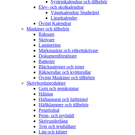
Systemkalendrar och tillbehör
Elev- och skolkalendrar
Väggkalendrar Studieåret
Lärarkalender
Övrigt Kalendrar
Maskiner och tillbehör
Räknare
Skrivare
Laminering
Märkmaskin och etikettskrivare
Dokumentförstörare
Batterier
Bläckpatroner och toner
Räknerullar och kvittorullar
Övrigt Maskiner och tillbehör
Skrivbordsprodukter
Gem och gemkoppar
Hålslag
Häftapparat och häftpistol
Häftklammer och tillbehör
Pennfodral
Penn- och prylställ
Skrivunderlägg
Tejp och tejphållare
Lim och klister