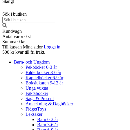
Stängt
Sök i butiken
Kundvagn
Antal varor
0
st
Summa
0 kr
Till kassan
Mina sidor
Logga in
500 kr kvar till fri frakt.
Barn- och Ungdom
Pekböcker 0-3 år
Bilderböcker 3-6 år
Kapitelböcker 6-9 år
Bokslukaren 9-12 år
Unga vuxna
Faktaböcker
Saga & Present
Anteckning & Dagböcker
FidgetToys
Leksaker
Barn 0-3 år
Barn 3-6 år
Barn 6-9 år