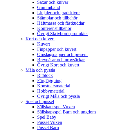
Saxar och knivar
Gummiband
Linjaler och gradskivor
Stämplar och tillbehör
Häftmassa och fästkuddar
Konferenstillbehör
Övrigt Skrivbordsprodukter
Kort och kuvert
Kuvert
Finpapper och kuvert
Omslagspapper och present
Brevpåsar och provsäckar
Övrigt Kort och kuvert
Måla och pyssla
Ritblock
Färgläggning
Konstnärsmaterial
Hobbymaterial
Övrigt Måla och pyssla
Spel och pussel
Sällskapsspel Vuxen
Sällskapsspel Barn och ungdom
Spel Baby
Pussel Vuxen
Pussel Barn