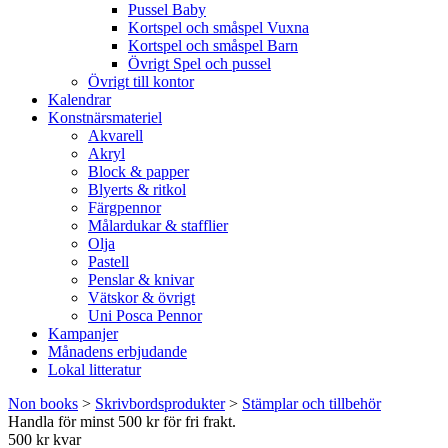
Pussel Baby
Kortspel och småspel Vuxna
Kortspel och småspel Barn
Övrigt Spel och pussel
Övrigt till kontor
Kalendrar
Konstnärsmateriel
Akvarell
Akryl
Block & papper
Blyerts & ritkol
Färgpennor
Målardukar & stafflier
Olja
Pastell
Penslar & knivar
Vätskor & övrigt
Uni Posca Pennor
Kampanjer
Månadens erbjudande
Lokal litteratur
Non books
>
Skrivbordsprodukter
>
Stämplar och tillbehör
Handla för minst 500 kr för fri frakt.
500 kr kvar