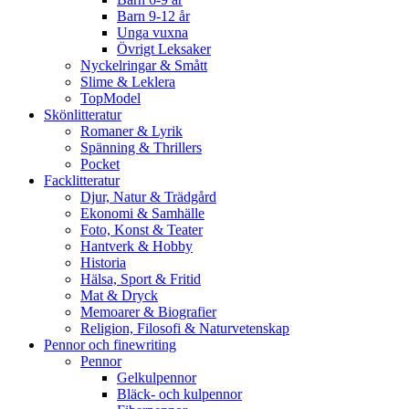
Barn 9-12 år
Unga vuxna
Övrigt Leksaker
Nyckelringar & Smått
Slime & Leklera
TopModel
Skönlitteratur
Romaner & Lyrik
Spänning & Thrillers
Pocket
Facklitteratur
Djur, Natur & Trädgård
Ekonomi & Samhälle
Foto, Konst & Teater
Hantverk & Hobby
Historia
Hälsa, Sport & Fritid
Mat & Dryck
Memoarer & Biografier
Religion, Filosofi & Naturvetenskap
Pennor och finewriting
Pennor
Gelkulpennor
Bläck- och kulpennor