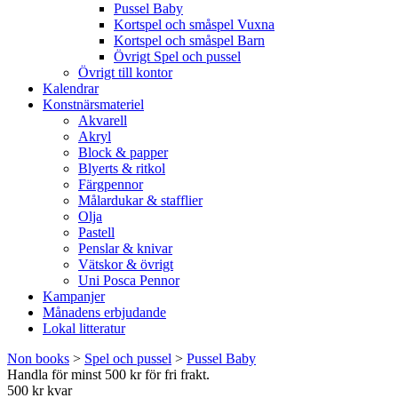
Pussel Baby
Kortspel och småspel Vuxna
Kortspel och småspel Barn
Övrigt Spel och pussel
Övrigt till kontor
Kalendrar
Konstnärsmateriel
Akvarell
Akryl
Block & papper
Blyerts & ritkol
Färgpennor
Målardukar & stafflier
Olja
Pastell
Penslar & knivar
Vätskor & övrigt
Uni Posca Pennor
Kampanjer
Månadens erbjudande
Lokal litteratur
Non books
>
Spel och pussel
>
Pussel Baby
Handla för minst 500 kr för fri frakt.
500 kr kvar