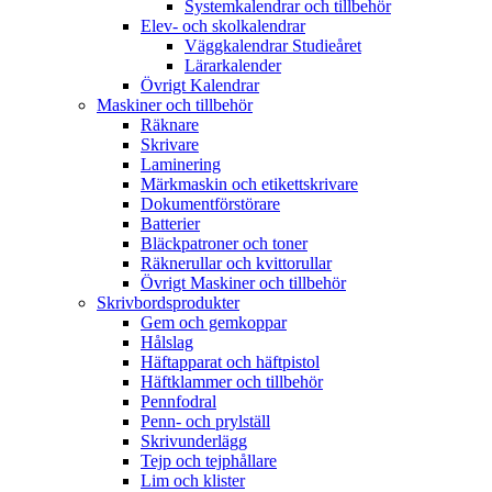
Systemkalendrar och tillbehör
Elev- och skolkalendrar
Väggkalendrar Studieåret
Lärarkalender
Övrigt Kalendrar
Maskiner och tillbehör
Räknare
Skrivare
Laminering
Märkmaskin och etikettskrivare
Dokumentförstörare
Batterier
Bläckpatroner och toner
Räknerullar och kvittorullar
Övrigt Maskiner och tillbehör
Skrivbordsprodukter
Gem och gemkoppar
Hålslag
Häftapparat och häftpistol
Häftklammer och tillbehör
Pennfodral
Penn- och prylställ
Skrivunderlägg
Tejp och tejphållare
Lim och klister