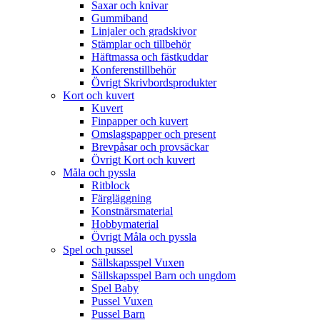
Saxar och knivar
Gummiband
Linjaler och gradskivor
Stämplar och tillbehör
Häftmassa och fästkuddar
Konferenstillbehör
Övrigt Skrivbordsprodukter
Kort och kuvert
Kuvert
Finpapper och kuvert
Omslagspapper och present
Brevpåsar och provsäckar
Övrigt Kort och kuvert
Måla och pyssla
Ritblock
Färgläggning
Konstnärsmaterial
Hobbymaterial
Övrigt Måla och pyssla
Spel och pussel
Sällskapsspel Vuxen
Sällskapsspel Barn och ungdom
Spel Baby
Pussel Vuxen
Pussel Barn