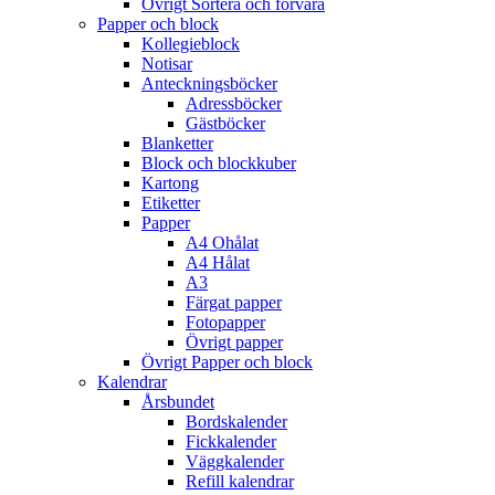
Övrigt Sortera och förvara
Papper och block
Kollegieblock
Notisar
Anteckningsböcker
Adressböcker
Gästböcker
Blanketter
Block och blockkuber
Kartong
Etiketter
Papper
A4 Ohålat
A4 Hålat
A3
Färgat papper
Fotopapper
Övrigt papper
Övrigt Papper och block
Kalendrar
Årsbundet
Bordskalender
Fickkalender
Väggkalender
Refill kalendrar