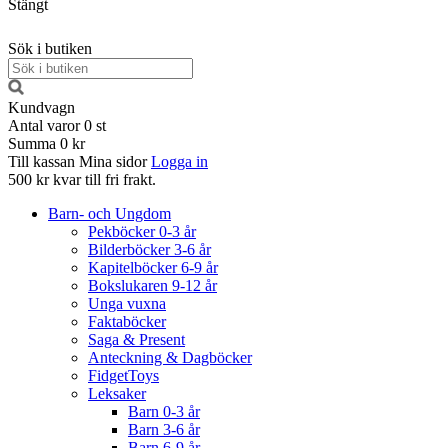
Stängt
Sök i butiken
Kundvagn
Antal varor
0
st
Summa
0 kr
Till kassan
Mina sidor
Logga in
500 kr kvar till fri frakt.
Barn- och Ungdom
Pekböcker 0-3 år
Bilderböcker 3-6 år
Kapitelböcker 6-9 år
Bokslukaren 9-12 år
Unga vuxna
Faktaböcker
Saga & Present
Anteckning & Dagböcker
FidgetToys
Leksaker
Barn 0-3 år
Barn 3-6 år
Barn 6-9 år