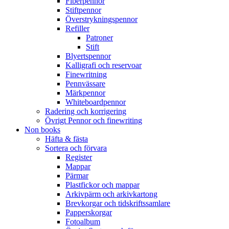
Fiberpennor
Stiftpennor
Överstrykningspennor
Refiller
Patroner
Stift
Blyertspennor
Kalligrafi och reservoar
Finewritning
Pennvässare
Märkpennor
Whiteboardpennor
Radering och korrigering
Övrigt Pennor och finewriting
Non books
Häfta & fästa
Sortera och förvara
Register
Mappar
Pärmar
Plastfickor och mappar
Arkivpärm och arkivkartong
Brevkorgar och tidskriftssamlare
Papperskorgar
Fotoalbum