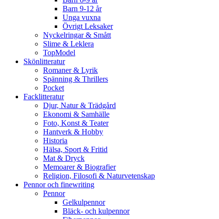
Barn 9-12 år
Unga vuxna
Övrigt Leksaker
Nyckelringar & Smått
Slime & Leklera
TopModel
Skönlitteratur
Romaner & Lyrik
Spänning & Thrillers
Pocket
Facklitteratur
Djur, Natur & Trädgård
Ekonomi & Samhälle
Foto, Konst & Teater
Hantverk & Hobby
Historia
Hälsa, Sport & Fritid
Mat & Dryck
Memoarer & Biografier
Religion, Filosofi & Naturvetenskap
Pennor och finewriting
Pennor
Gelkulpennor
Bläck- och kulpennor