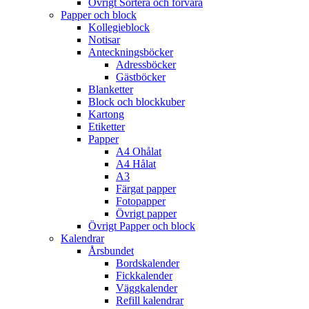
Övrigt Sortera och förvara
Papper och block
Kollegieblock
Notisar
Anteckningsböcker
Adressböcker
Gästböcker
Blanketter
Block och blockkuber
Kartong
Etiketter
Papper
A4 Ohålat
A4 Hålat
A3
Färgat papper
Fotopapper
Övrigt papper
Övrigt Papper och block
Kalendrar
Årsbundet
Bordskalender
Fickkalender
Väggkalender
Refill kalendrar