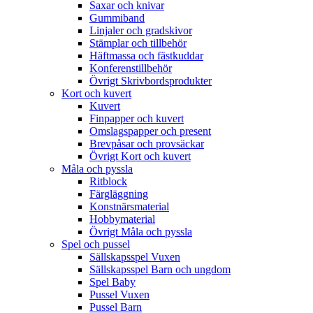
Saxar och knivar
Gummiband
Linjaler och gradskivor
Stämplar och tillbehör
Häftmassa och fästkuddar
Konferenstillbehör
Övrigt Skrivbordsprodukter
Kort och kuvert
Kuvert
Finpapper och kuvert
Omslagspapper och present
Brevpåsar och provsäckar
Övrigt Kort och kuvert
Måla och pyssla
Ritblock
Färgläggning
Konstnärsmaterial
Hobbymaterial
Övrigt Måla och pyssla
Spel och pussel
Sällskapsspel Vuxen
Sällskapsspel Barn och ungdom
Spel Baby
Pussel Vuxen
Pussel Barn