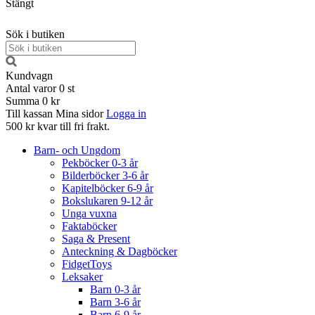
Stängt
Sök i butiken
Kundvagn
Antal varor
0
st
Summa
0 kr
Till kassan
Mina sidor
Logga in
500 kr kvar till fri frakt.
Barn- och Ungdom
Pekböcker 0-3 år
Bilderböcker 3-6 år
Kapitelböcker 6-9 år
Bokslukaren 9-12 år
Unga vuxna
Faktaböcker
Saga & Present
Anteckning & Dagböcker
FidgetToys
Leksaker
Barn 0-3 år
Barn 3-6 år
Barn 6-9 år