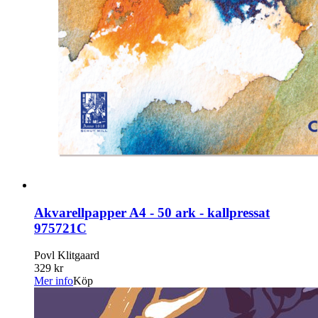
Akvarellpapper A4 - 50 ark - kallpressat
975721C
Povl Klitgaard
329 kr
Mer info
Köp