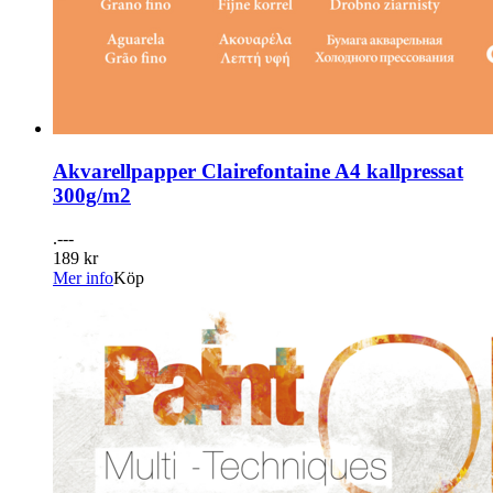
Akvarellpapper Clairefontaine A4 kallpressat
300g/m2
.---
189 kr
Mer info
Köp