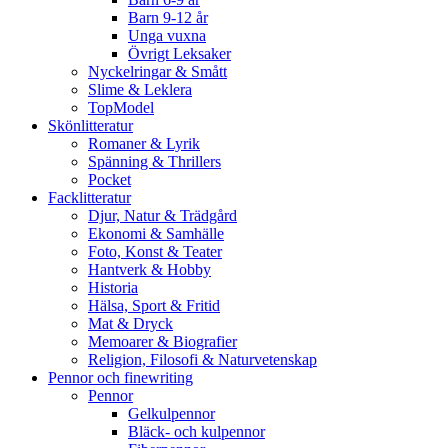
Barn 9-12 år
Unga vuxna
Övrigt Leksaker
Nyckelringar & Smått
Slime & Leklera
TopModel
Skönlitteratur
Romaner & Lyrik
Spänning & Thrillers
Pocket
Facklitteratur
Djur, Natur & Trädgård
Ekonomi & Samhälle
Foto, Konst & Teater
Hantverk & Hobby
Historia
Hälsa, Sport & Fritid
Mat & Dryck
Memoarer & Biografier
Religion, Filosofi & Naturvetenskap
Pennor och finewriting
Pennor
Gelkulpennor
Bläck- och kulpennor