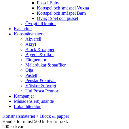
Pussel Baby
Kortspel och småspel Vuxna
Kortspel och småspel Barn
Övrigt Spel och pussel
Övrigt till kontor
Kalendrar
Konstnärsmateriel
Akvarell
Akryl
Block & papper
Blyerts & ritkol
Färgpennor
Målardukar & stafflier
Olja
Pastell
Penslar & knivar
Vätskor & övrigt
Uni Posca Pennor
Kampanjer
Månadens erbjudande
Lokal litteratur
Konstnärsmateriel
>
Block & papper
Handla för minst 500 kr för fri frakt.
500 kr kvar