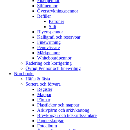
Fiberpennor
Stiftpennor
Överstrykningspennor
Refiller
Patroner
Stift
Blyertspennor
Kalligrafi och reservoar
Finewritning
Pennvässare
Märkpennor
Whiteboardpennor
Radering och korrigering
Övrigt Pennor och finewriting
Non books
Häfta & fästa
Sortera och förvara
Register
Mappar
Pärmar
Plastfickor och mappar
Arkivpärm och arkivkartong
Brevkorgar och tidskriftssamlare
Papperskorgar
Fotoalbum