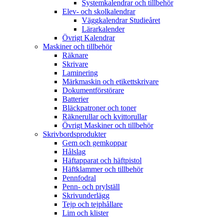
Systemkalendrar och tillbehör
Elev- och skolkalendrar
Väggkalendrar Studieåret
Lärarkalender
Övrigt Kalendrar
Maskiner och tillbehör
Räknare
Skrivare
Laminering
Märkmaskin och etikettskrivare
Dokumentförstörare
Batterier
Bläckpatroner och toner
Räknerullar och kvittorullar
Övrigt Maskiner och tillbehör
Skrivbordsprodukter
Gem och gemkoppar
Hålslag
Häftapparat och häftpistol
Häftklammer och tillbehör
Pennfodral
Penn- och prylställ
Skrivunderlägg
Tejp och tejphållare
Lim och klister