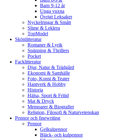
Barn 9-12 år
Unga vuxna
Övrigt Leksaker
Nyckelringar & Smått
Slime & Leklera
TopModel
Skönlitteratur
Romaner & Lyrik
Spänning & Thrillers
Pocket
Facklitteratur
Djur, Natur & Trädgård
Ekonomi & Samhälle
Foto, Konst & Teater
Hantverk & Hobby
Historia
Hälsa, Sport & Fritid
Mat & Dryck
Memoarer & Biografier
Religion, Filosofi & Naturvetenskap
Pennor och finewriting
Pennor
Gelkulpennor
Bläck- och kulpennor