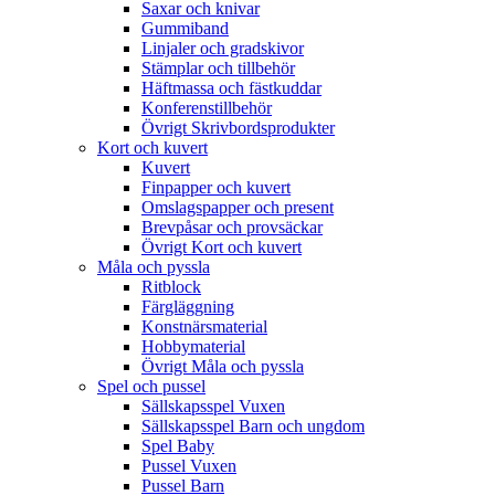
Saxar och knivar
Gummiband
Linjaler och gradskivor
Stämplar och tillbehör
Häftmassa och fästkuddar
Konferenstillbehör
Övrigt Skrivbordsprodukter
Kort och kuvert
Kuvert
Finpapper och kuvert
Omslagspapper och present
Brevpåsar och provsäckar
Övrigt Kort och kuvert
Måla och pyssla
Ritblock
Färgläggning
Konstnärsmaterial
Hobbymaterial
Övrigt Måla och pyssla
Spel och pussel
Sällskapsspel Vuxen
Sällskapsspel Barn och ungdom
Spel Baby
Pussel Vuxen
Pussel Barn