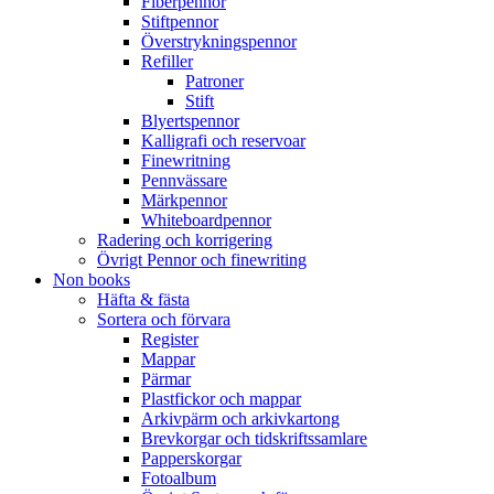
Fiberpennor
Stiftpennor
Överstrykningspennor
Refiller
Patroner
Stift
Blyertspennor
Kalligrafi och reservoar
Finewritning
Pennvässare
Märkpennor
Whiteboardpennor
Radering och korrigering
Övrigt Pennor och finewriting
Non books
Häfta & fästa
Sortera och förvara
Register
Mappar
Pärmar
Plastfickor och mappar
Arkivpärm och arkivkartong
Brevkorgar och tidskriftssamlare
Papperskorgar
Fotoalbum