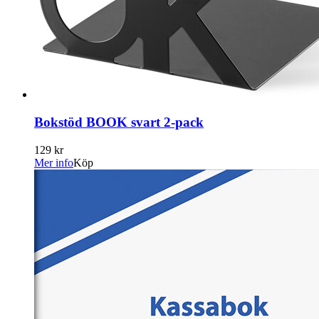
Bokstöd BOOK svart 2-pack
129 kr
Mer info
Köp