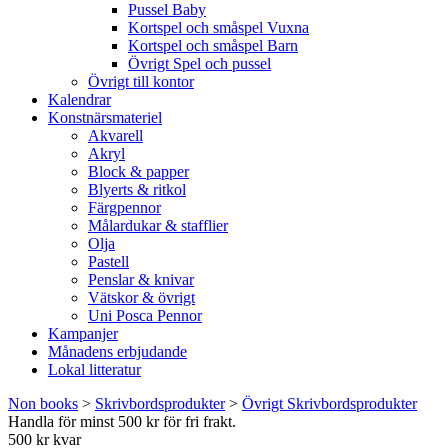
Pussel Baby
Kortspel och småspel Vuxna
Kortspel och småspel Barn
Övrigt Spel och pussel
Övrigt till kontor
Kalendrar
Konstnärsmateriel
Akvarell
Akryl
Block & papper
Blyerts & ritkol
Färgpennor
Målardukar & stafflier
Olja
Pastell
Penslar & knivar
Vätskor & övrigt
Uni Posca Pennor
Kampanjer
Månadens erbjudande
Lokal litteratur
Non books
>
Skrivbordsprodukter
>
Övrigt Skrivbordsprodukter
Handla för minst 500 kr för fri frakt.
500 kr kvar