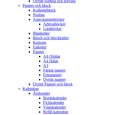
Övrigt Sortera och förvara
Papper och block
Kollegieblock
Notisar
Anteckningsböcker
Adressböcker
Gästböcker
Blanketter
Block och blockkuber
Kartong
Etiketter
Papper
A4 Ohålat
A4 Hålat
A3
Färgat papper
Fotopapper
Övrigt papper
Övrigt Papper och block
Kalendrar
Årsbundet
Bordskalender
Fickkalender
Väggkalender
Refill kalendrar