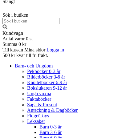
Stängt
Sök i butiken
Kundvagn
Antal varor
0
st
Summa
0 kr
Till kassan
Mina sidor
Logga in
500 kr kvar till fri frakt.
Barn- och Ungdom
Pekböcker 0-3 år
Bilderböcker 3-6 år
Kapitelböcker 6-9 år
Bokslukaren 9-12 år
Unga vuxna
Faktaböcker
Saga & Present
Anteckning & Dagböcker
FidgetToys
Leksaker
Barn 0-3 år
Barn 3-6 år
Barn 6-9 år