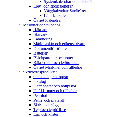
Systemkalendrar och tillbehör
Elev- och skolkalendrar
Väggkalendrar Studieåret
Lärarkalender
Övrigt Kalendrar
Maskiner och tillbehör
Räknare
Skrivare
Laminering
Märkmaskin och etikettskrivare
Dokumentförstörare
Batterier
Bläckpatroner och toner
Räknerullar och kvittorullar
Övrigt Maskiner och tillbehör
Skrivbordsprodukter
Gem och gemkoppar
Hålslag
Häftapparat och häftpistol
Häftklammer och tillbehör
Pennfodral
Penn- och prylställ
Skrivunderlägg
Tejp och tejphållare
Lim och klister