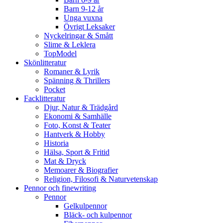
Barn 9-12 år
Unga vuxna
Övrigt Leksaker
Nyckelringar & Smått
Slime & Leklera
TopModel
Skönlitteratur
Romaner & Lyrik
Spänning & Thrillers
Pocket
Facklitteratur
Djur, Natur & Trädgård
Ekonomi & Samhälle
Foto, Konst & Teater
Hantverk & Hobby
Historia
Hälsa, Sport & Fritid
Mat & Dryck
Memoarer & Biografier
Religion, Filosofi & Naturvetenskap
Pennor och finewriting
Pennor
Gelkulpennor
Bläck- och kulpennor