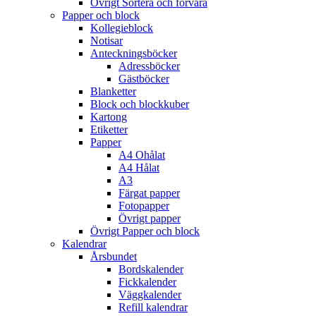
Övrigt Sortera och förvara
Papper och block
Kollegieblock
Notisar
Anteckningsböcker
Adressböcker
Gästböcker
Blanketter
Block och blockkuber
Kartong
Etiketter
Papper
A4 Ohålat
A4 Hålat
A3
Färgat papper
Fotopapper
Övrigt papper
Övrigt Papper och block
Kalendrar
Årsbundet
Bordskalender
Fickkalender
Väggkalender
Refill kalendrar