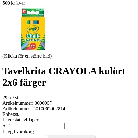
500 kr kvar
(Klicka för en större bild)
Tavelkrita CRAYOLA kulört
2x6 färger
29
kr
/ st.
Artikelnummer: 8600067
Artikelnummer:
5010065002814
Enhet:
st.
Lagerstatus:
I lager
St:
Lägg i varukorg