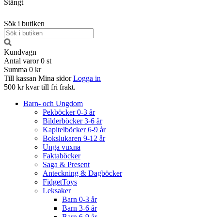
Stängt
Sök i butiken
Kundvagn
Antal varor
0
st
Summa
0 kr
Till kassan
Mina sidor
Logga in
500 kr kvar till fri frakt.
Barn- och Ungdom
Pekböcker 0-3 år
Bilderböcker 3-6 år
Kapitelböcker 6-9 år
Bokslukaren 9-12 år
Unga vuxna
Faktaböcker
Saga & Present
Anteckning & Dagböcker
FidgetToys
Leksaker
Barn 0-3 år
Barn 3-6 år
Barn 6-9 år