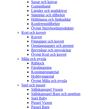
Saxar och knivar
Gummiband
Linjaler och gradskivor
Stämplar och tillbehör
Häftmassa och fästkuddar
Konferenstillbehör
Övrigt Skrivbordsprodukter
Kort och kuvert
Kuvert
Finpapper och kuvert
Omslagspapper och present
Brevpåsar och provsäckar
Övrigt Kort och kuvert
Måla och pyssla
Ritblock
Färgläggning
Konstnärsmaterial
Hobbymaterial
Övrigt Måla och pyssla
Spel och pussel
Sällskapsspel Vuxen
Sällskapsspel Barn och ungdom
Spel Baby
Pussel Vuxen
Pussel Barn