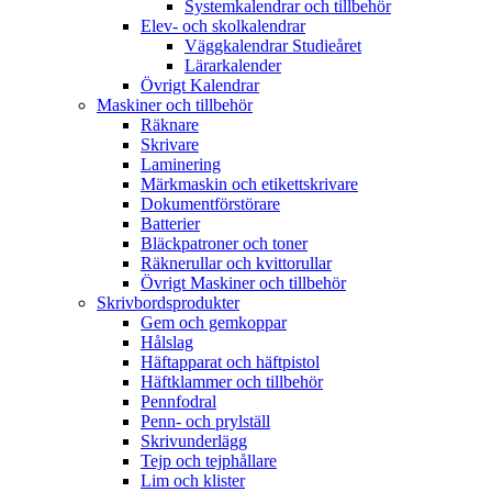
Systemkalendrar och tillbehör
Elev- och skolkalendrar
Väggkalendrar Studieåret
Lärarkalender
Övrigt Kalendrar
Maskiner och tillbehör
Räknare
Skrivare
Laminering
Märkmaskin och etikettskrivare
Dokumentförstörare
Batterier
Bläckpatroner och toner
Räknerullar och kvittorullar
Övrigt Maskiner och tillbehör
Skrivbordsprodukter
Gem och gemkoppar
Hålslag
Häftapparat och häftpistol
Häftklammer och tillbehör
Pennfodral
Penn- och prylställ
Skrivunderlägg
Tejp och tejphållare
Lim och klister