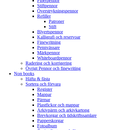
Fiberpennor
Stiftpennor
Överstrykningspennor
Refiller
Patroner
Stift
Blyertspennor
Kalligrafi och reservoar
Finewritning
Pennvässare
Märkpennor
Whiteboardpennor
Radering och korrigering
Övrigt Pennor och finewriting
Non books
Häfta & fästa
Sortera och förvara
Register
Mappar
Pärmar
Plastfickor och mappar
Arkivpärm och arkivkartong
Brevkorgar och tidskriftssamlare
Papperskorgar
Fotoalbum