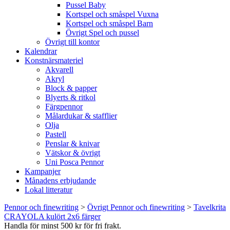
Pussel Baby
Kortspel och småspel Vuxna
Kortspel och småspel Barn
Övrigt Spel och pussel
Övrigt till kontor
Kalendrar
Konstnärsmateriel
Akvarell
Akryl
Block & papper
Blyerts & ritkol
Färgpennor
Målardukar & stafflier
Olja
Pastell
Penslar & knivar
Vätskor & övrigt
Uni Posca Pennor
Kampanjer
Månadens erbjudande
Lokal litteratur
Pennor och finewriting
>
Övrigt Pennor och finewriting
>
Tavelkrita
CRAYOLA kulört 2x6 färger
Handla för minst 500 kr för fri frakt.