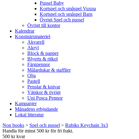
Pussel Baby
Kortspel och småspel Vuxna
Kortspel och småspel Barn
Övrigt Spel och pussel
Övrigt till kontor
Kalendrar
Konstnärsmateriel
Akvarell
Akryl
Block & papper
Blyerts & ritkol
Färgpennor
Målardukar & stafflier
Olja
Pastell
Penslar & knivar
Vätskor & övrigt
Uni Posca Pennor
Kampanjer
Månadens erbjudande
Lokal litteratur
Non books
>
Spel och pussel
>
Rubiks Keychain 3x3
Handla för minst 500 kr för fri frakt.
500 kr kvar