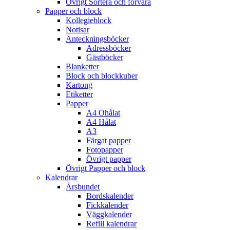
Övrigt Sortera och förvara
Papper och block
Kollegieblock
Notisar
Anteckningsböcker
Adressböcker
Gästböcker
Blanketter
Block och blockkuber
Kartong
Etiketter
Papper
A4 Ohålat
A4 Hålat
A3
Färgat papper
Fotopapper
Övrigt papper
Övrigt Papper och block
Kalendrar
Årsbundet
Bordskalender
Fickkalender
Väggkalender
Refill kalendrar