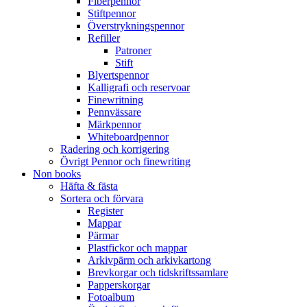
Fiberpennor
Stiftpennor
Överstrykningspennor
Refiller
Patroner
Stift
Blyertspennor
Kalligrafi och reservoar
Finewritning
Pennvässare
Märkpennor
Whiteboardpennor
Radering och korrigering
Övrigt Pennor och finewriting
Non books
Häfta & fästa
Sortera och förvara
Register
Mappar
Pärmar
Plastfickor och mappar
Arkivpärm och arkivkartong
Brevkorgar och tidskriftssamlare
Papperskorgar
Fotoalbum