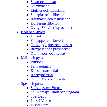
Saxar och knivar
Gummiband
Linjaler och gradskivor
Stämplar och tillbehör
Häftmassa och fästkuddar
Konferenstillbehör
Övrigt Skrivbordsprodukter
Kort och kuvert
Kuvert
Finpapper och kuvert
Omslagspapper och present
Brevpåsar och provsäckar
Övrigt Kort och kuvert
Måla och pyssla
Ritblock
Färgläggning
Konstnärsmaterial
Hobbymaterial
Övrigt Måla och pyssla
Spel och pussel
Sällskapsspel Vuxen
Sällskapsspel Barn och ungdom
Spel Baby
Pussel Vuxen
Pussel Barn