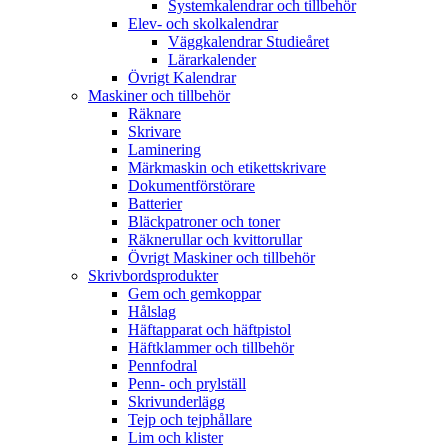
Systemkalendrar och tillbehör
Elev- och skolkalendrar
Väggkalendrar Studieåret
Lärarkalender
Övrigt Kalendrar
Maskiner och tillbehör
Räknare
Skrivare
Laminering
Märkmaskin och etikettskrivare
Dokumentförstörare
Batterier
Bläckpatroner och toner
Räknerullar och kvittorullar
Övrigt Maskiner och tillbehör
Skrivbordsprodukter
Gem och gemkoppar
Hålslag
Häftapparat och häftpistol
Häftklammer och tillbehör
Pennfodral
Penn- och prylställ
Skrivunderlägg
Tejp och tejphållare
Lim och klister