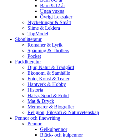
Barn 9-12 år
Unga vuxna
Övrigt Leksaker
Nyckelringar & Smått
Slime & Leklera
TopModel
Skönlitteratur
Romaner & Lyrik
Spänning & Thrillers
Pocket
Facklitteratur
Djur, Natur & Trädgård
Ekonomi & Samhälle
Foto, Konst & Teater
Hantverk & Hobby
Historia
Hälsa, Sport & Fritid
Mat & Dryck
Memoarer & Biografier
Religion, Filosofi & Naturvetenskap
Pennor och finewriting
Pennor
Gelkulpennor
Bläck- och kulpennor