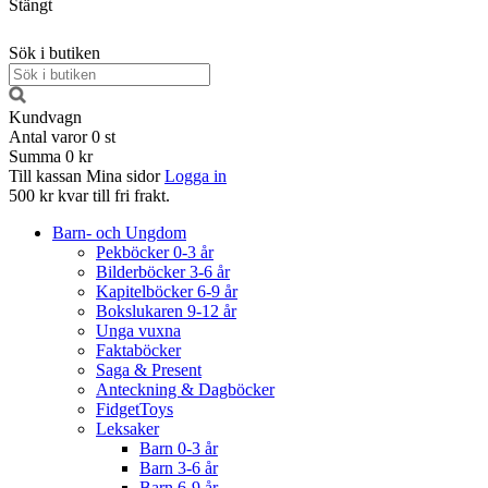
Stängt
Sök i butiken
Kundvagn
Antal varor
0
st
Summa
0 kr
Till kassan
Mina sidor
Logga in
500 kr kvar till fri frakt.
Barn- och Ungdom
Pekböcker 0-3 år
Bilderböcker 3-6 år
Kapitelböcker 6-9 år
Bokslukaren 9-12 år
Unga vuxna
Faktaböcker
Saga & Present
Anteckning & Dagböcker
FidgetToys
Leksaker
Barn 0-3 år
Barn 3-6 år
Barn 6-9 år