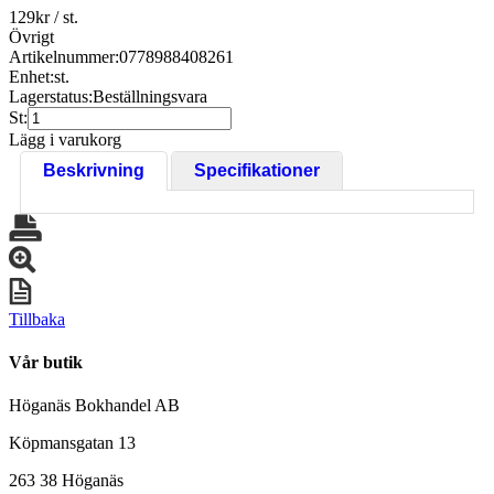
129
kr
/ st.
Övrigt
Artikelnummer:
0778988408261
Enhet:
st.
Lagerstatus:
Beställningsvara
St:
Lägg i varukorg
Beskrivning
Specifikationer
Tillbaka
Vår butik
Höganäs Bokhandel AB
Köpmansgatan 13
263 38 Höganäs