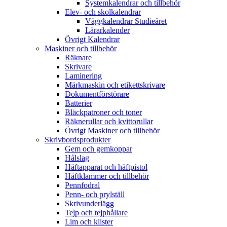
Systemkalendrar och tillbehör
Elev- och skolkalendrar
Väggkalendrar Studieåret
Lärarkalender
Övrigt Kalendrar
Maskiner och tillbehör
Räknare
Skrivare
Laminering
Märkmaskin och etikettskrivare
Dokumentförstörare
Batterier
Bläckpatroner och toner
Räknerullar och kvittorullar
Övrigt Maskiner och tillbehör
Skrivbordsprodukter
Gem och gemkoppar
Hålslag
Häftapparat och häftpistol
Häftklammer och tillbehör
Pennfodral
Penn- och prylställ
Skrivunderlägg
Tejp och tejphållare
Lim och klister