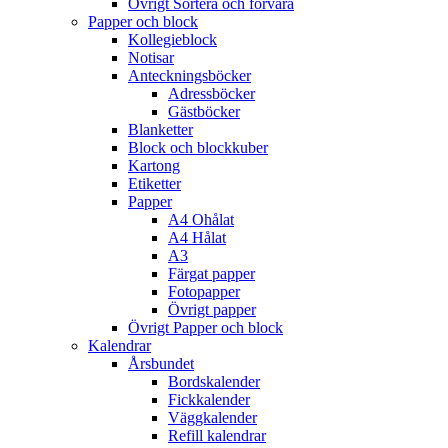
Övrigt Sortera och förvara
Papper och block
Kollegieblock
Notisar
Anteckningsböcker
Adressböcker
Gästböcker
Blanketter
Block och blockkuber
Kartong
Etiketter
Papper
A4 Ohålat
A4 Hålat
A3
Färgat papper
Fotopapper
Övrigt papper
Övrigt Papper och block
Kalendrar
Årsbundet
Bordskalender
Fickkalender
Väggkalender
Refill kalendrar