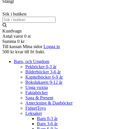
Stängt
Sök i butiken
Kundvagn
Antal varor
0
st
Summa
0 kr
Till kassan
Mina sidor
Logga in
500 kr kvar till fri frakt.
Barn- och Ungdom
Pekböcker 0-3 år
Bilderböcker 3-6 år
Kapitelböcker 6-9 år
Bokslukaren 9-12 år
Unga vuxna
Faktaböcker
Saga & Present
Anteckning & Dagböcker
FidgetToys
Leksaker
Barn 0-3 år
Barn 3-6 år
Barn 6-9 år