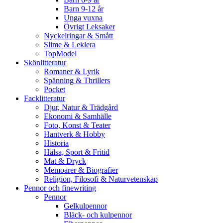
Barn 9-12 år
Unga vuxna
Övrigt Leksaker
Nyckelringar & Smått
Slime & Leklera
TopModel
Skönlitteratur
Romaner & Lyrik
Spänning & Thrillers
Pocket
Facklitteratur
Djur, Natur & Trädgård
Ekonomi & Samhälle
Foto, Konst & Teater
Hantverk & Hobby
Historia
Hälsa, Sport & Fritid
Mat & Dryck
Memoarer & Biografier
Religion, Filosofi & Naturvetenskap
Pennor och finewriting
Pennor
Gelkulpennor
Bläck- och kulpennor