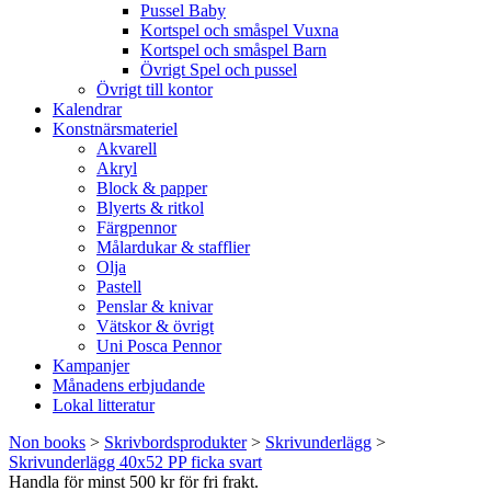
Pussel Baby
Kortspel och småspel Vuxna
Kortspel och småspel Barn
Övrigt Spel och pussel
Övrigt till kontor
Kalendrar
Konstnärsmateriel
Akvarell
Akryl
Block & papper
Blyerts & ritkol
Färgpennor
Målardukar & stafflier
Olja
Pastell
Penslar & knivar
Vätskor & övrigt
Uni Posca Pennor
Kampanjer
Månadens erbjudande
Lokal litteratur
Non books
>
Skrivbordsprodukter
>
Skrivunderlägg
>
Skrivunderlägg 40x52 PP ficka svart
Handla för minst 500 kr för fri frakt.