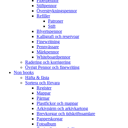
Fiberpennor
Stiftpennor
Överstrykningspennor
Refiller
Patroner
Stift
Blyertspennor
Kalligrafi och reservoar
Finewritning
Pennvässare
Märkpennor
Whiteboardpennor
Radering och korrigering
Övrigt Pennor och finewriting
Non books
Häfta & fästa
Sortera och förvara
Register
Mappar
Pärmar
Plastfickor och mappar
Arkivpärm och arkivkartong
Brevkorgar och tidskriftssamlare
Papperskorgar
Fotoalbum