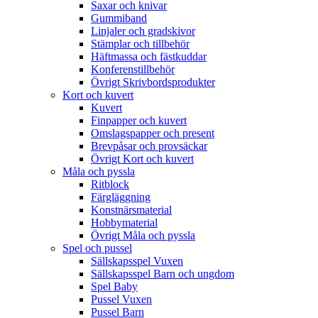
Saxar och knivar
Gummiband
Linjaler och gradskivor
Stämplar och tillbehör
Häftmassa och fästkuddar
Konferenstillbehör
Övrigt Skrivbordsprodukter
Kort och kuvert
Kuvert
Finpapper och kuvert
Omslagspapper och present
Brevpåsar och provsäckar
Övrigt Kort och kuvert
Måla och pyssla
Ritblock
Färgläggning
Konstnärsmaterial
Hobbymaterial
Övrigt Måla och pyssla
Spel och pussel
Sällskapsspel Vuxen
Sällskapsspel Barn och ungdom
Spel Baby
Pussel Vuxen
Pussel Barn