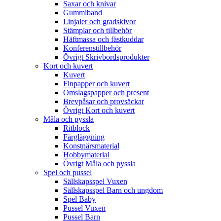
Saxar och knivar
Gummiband
Linjaler och gradskivor
Stämplar och tillbehör
Häftmassa och fästkuddar
Konferenstillbehör
Övrigt Skrivbordsprodukter
Kort och kuvert
Kuvert
Finpapper och kuvert
Omslagspapper och present
Brevpåsar och provsäckar
Övrigt Kort och kuvert
Måla och pyssla
Ritblock
Färgläggning
Konstnärsmaterial
Hobbymaterial
Övrigt Måla och pyssla
Spel och pussel
Sällskapsspel Vuxen
Sällskapsspel Barn och ungdom
Spel Baby
Pussel Vuxen
Pussel Barn