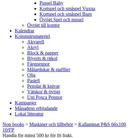
Pussel Baby
Kortspel och småspel Vuxna
Kortspel och småspel Barn
Övrigt Spel och pussel
Övrigt till kontor
Kalendrar
Konstnärsmateriel
Akvarell
Akryl
Block & papper
Blyerts & ritkol
Färgpennor
Målardukar & stafflier
Olja
Pastell
Penslar & knivar
Vätskor & övrigt
Uni Posca Pennor
Kampanjer
Månadens erbjudande
Lokal litteratur
Non books
>
Maskiner och tillbehör
>
Kallaminat P&S 66x100
10/FP
Handla för minst 500 kr för fri frakt.