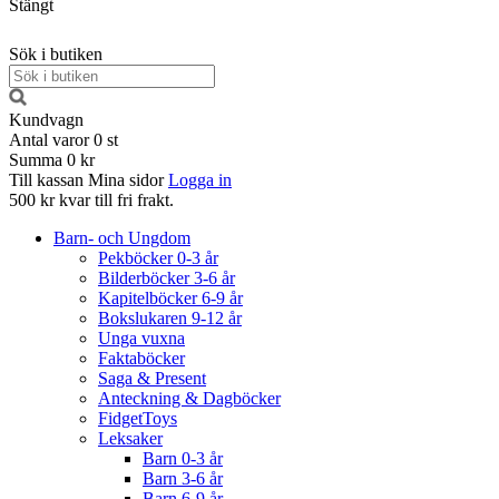
Stängt
Sök i butiken
Kundvagn
Antal varor
0
st
Summa
0 kr
Till kassan
Mina sidor
Logga in
500 kr kvar till fri frakt.
Barn- och Ungdom
Pekböcker 0-3 år
Bilderböcker 3-6 år
Kapitelböcker 6-9 år
Bokslukaren 9-12 år
Unga vuxna
Faktaböcker
Saga & Present
Anteckning & Dagböcker
FidgetToys
Leksaker
Barn 0-3 år
Barn 3-6 år
Barn 6-9 år