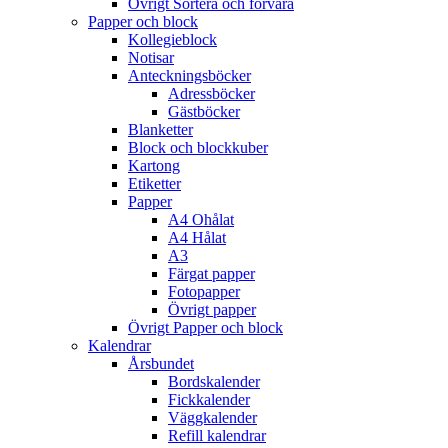
Övrigt Sortera och förvara
Papper och block
Kollegieblock
Notisar
Anteckningsböcker
Adressböcker
Gästböcker
Blanketter
Block och blockkuber
Kartong
Etiketter
Papper
A4 Ohålat
A4 Hålat
A3
Färgat papper
Fotopapper
Övrigt papper
Övrigt Papper och block
Kalendrar
Årsbundet
Bordskalender
Fickkalender
Väggkalender
Refill kalendrar