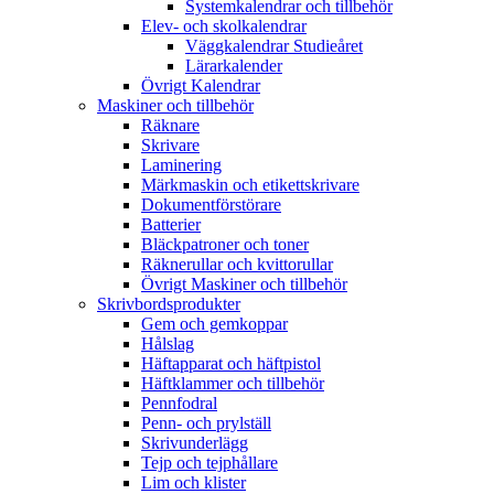
Systemkalendrar och tillbehör
Elev- och skolkalendrar
Väggkalendrar Studieåret
Lärarkalender
Övrigt Kalendrar
Maskiner och tillbehör
Räknare
Skrivare
Laminering
Märkmaskin och etikettskrivare
Dokumentförstörare
Batterier
Bläckpatroner och toner
Räknerullar och kvittorullar
Övrigt Maskiner och tillbehör
Skrivbordsprodukter
Gem och gemkoppar
Hålslag
Häftapparat och häftpistol
Häftklammer och tillbehör
Pennfodral
Penn- och prylställ
Skrivunderlägg
Tejp och tejphållare
Lim och klister