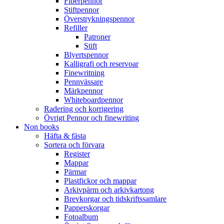
Fiberpennor
Stiftpennor
Överstrykningspennor
Refiller
Patroner
Stift
Blyertspennor
Kalligrafi och reservoar
Finewritning
Pennvässare
Märkpennor
Whiteboardpennor
Radering och korrigering
Övrigt Pennor och finewriting
Non books
Häfta & fästa
Sortera och förvara
Register
Mappar
Pärmar
Plastfickor och mappar
Arkivpärm och arkivkartong
Brevkorgar och tidskriftssamlare
Papperskorgar
Fotoalbum