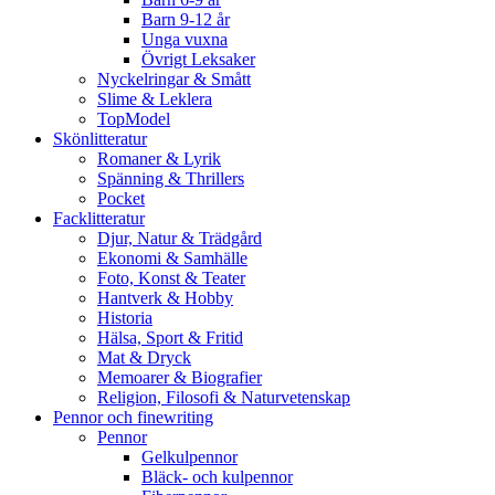
Barn 9-12 år
Unga vuxna
Övrigt Leksaker
Nyckelringar & Smått
Slime & Leklera
TopModel
Skönlitteratur
Romaner & Lyrik
Spänning & Thrillers
Pocket
Facklitteratur
Djur, Natur & Trädgård
Ekonomi & Samhälle
Foto, Konst & Teater
Hantverk & Hobby
Historia
Hälsa, Sport & Fritid
Mat & Dryck
Memoarer & Biografier
Religion, Filosofi & Naturvetenskap
Pennor och finewriting
Pennor
Gelkulpennor
Bläck- och kulpennor