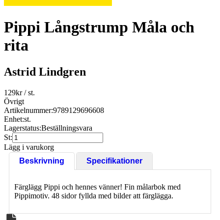
Pippi Långstrump Måla och
rita
Astrid Lindgren
129
kr
/ st.
Övrigt
Artikelnummer:
9789129696608
Enhet:
st.
Lagerstatus:
Beställningsvara
St:
Lägg i varukorg
Beskrivning
Specifikationer
Färglägg Pippi och hennes vänner! Fin målarbok med
Pippimotiv. 48 sidor fyllda med bilder att färglägga.