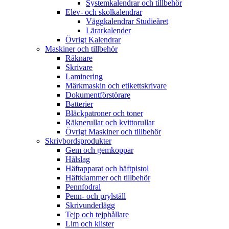
Systemkalendrar och tillbehör
Elev- och skolkalendrar
Väggkalendrar Studieåret
Lärarkalender
Övrigt Kalendrar
Maskiner och tillbehör
Räknare
Skrivare
Laminering
Märkmaskin och etikettskrivare
Dokumentförstörare
Batterier
Bläckpatroner och toner
Räknerullar och kvittorullar
Övrigt Maskiner och tillbehör
Skrivbordsprodukter
Gem och gemkoppar
Hålslag
Häftapparat och häftpistol
Häftklammer och tillbehör
Pennfodral
Penn- och prylställ
Skrivunderlägg
Tejp och tejphållare
Lim och klister