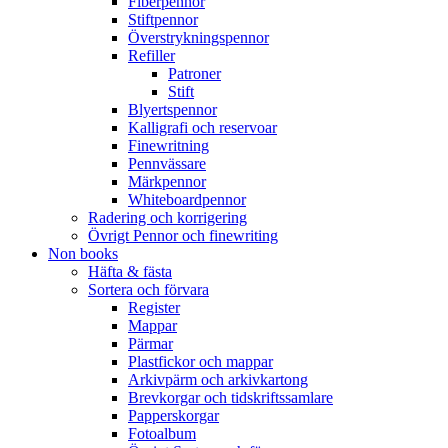
Fiberpennor
Stiftpennor
Överstrykningspennor
Refiller
Patroner
Stift
Blyertspennor
Kalligrafi och reservoar
Finewritning
Pennvässare
Märkpennor
Whiteboardpennor
Radering och korrigering
Övrigt Pennor och finewriting
Non books
Häfta & fästa
Sortera och förvara
Register
Mappar
Pärmar
Plastfickor och mappar
Arkivpärm och arkivkartong
Brevkorgar och tidskriftssamlare
Papperskorgar
Fotoalbum