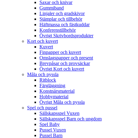
Saxar och knivar
Gummiband
Linjaler och gradskivor
Stämplar och tillbehör
Häftmassa och fästkuddar
Konferenstillbehör
Övrigt Skrivbordsprodukter
Kort och kuvert
Kuvert
Finpapper och kuvert
Omslagspapper och present
Brevpåsar och provsäckar
Övrigt Kort och kuvert
Måla och pyssla
Ritblock
Färgläggning
Konstnärsmaterial
Hobbymaterial
Övrigt Måla och pyssla
Spel och pussel
Sällskapsspel Vuxen
Sällskapsspel Barn och ungdom
Spel Baby
Pussel Vuxen
Pussel Barn