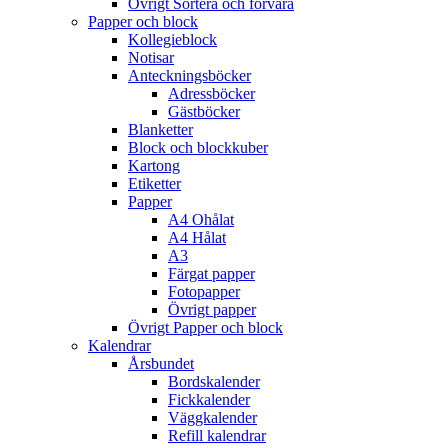
Övrigt Sortera och förvara
Papper och block
Kollegieblock
Notisar
Anteckningsböcker
Adressböcker
Gästböcker
Blanketter
Block och blockkuber
Kartong
Etiketter
Papper
A4 Ohålat
A4 Hålat
A3
Färgat papper
Fotopapper
Övrigt papper
Övrigt Papper och block
Kalendrar
Årsbundet
Bordskalender
Fickkalender
Väggkalender
Refill kalendrar