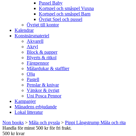
Pussel Baby
Kortspel och småspel Vuxna
Kortspel och småspel Barn
Övrigt Spel och pussel
Övrigt till kontor
Kalendrar
Konstnärsmateriel
Akvarell
Akryl
Block & papper
Blyerts & ritkol
Färgpennor
Målardukar & stafflier
Olja
Pastell
Penslar & knivar
Vätskor & övrigt
Uni Posca Pennor
Kampanjer
Månadens erbjudande
Lokal litteratur
Non books
>
Måla och pyssla
>
Pippi Långstrump Måla och rita
Handla för minst 500 kr för fri frakt.
500 kr kvar