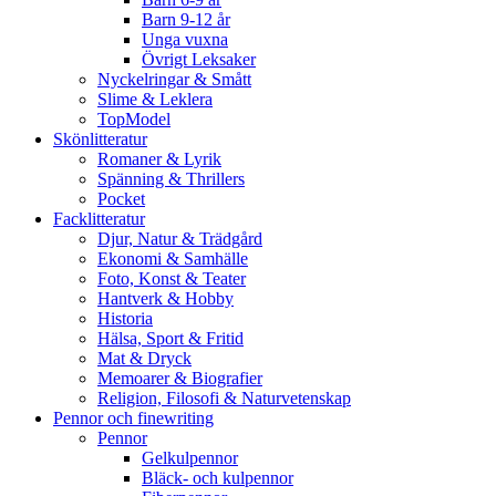
Barn 9-12 år
Unga vuxna
Övrigt Leksaker
Nyckelringar & Smått
Slime & Leklera
TopModel
Skönlitteratur
Romaner & Lyrik
Spänning & Thrillers
Pocket
Facklitteratur
Djur, Natur & Trädgård
Ekonomi & Samhälle
Foto, Konst & Teater
Hantverk & Hobby
Historia
Hälsa, Sport & Fritid
Mat & Dryck
Memoarer & Biografier
Religion, Filosofi & Naturvetenskap
Pennor och finewriting
Pennor
Gelkulpennor
Bläck- och kulpennor