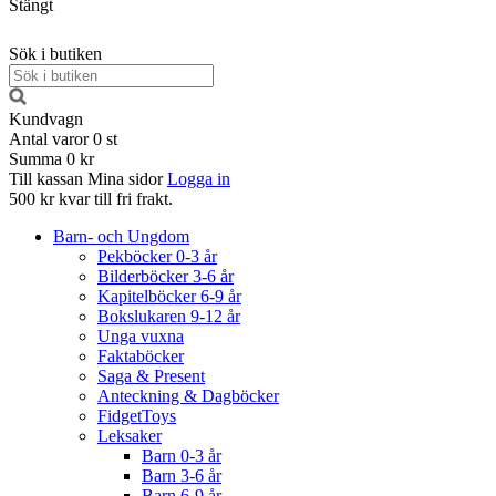
Stängt
Sök i butiken
Kundvagn
Antal varor
0
st
Summa
0 kr
Till kassan
Mina sidor
Logga in
500 kr kvar till fri frakt.
Barn- och Ungdom
Pekböcker 0-3 år
Bilderböcker 3-6 år
Kapitelböcker 6-9 år
Bokslukaren 9-12 år
Unga vuxna
Faktaböcker
Saga & Present
Anteckning & Dagböcker
FidgetToys
Leksaker
Barn 0-3 år
Barn 3-6 år
Barn 6-9 år