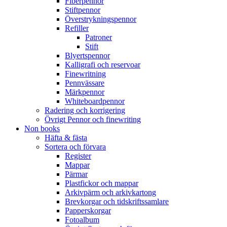
Fiberpennor
Stiftpennor
Överstrykningspennor
Refiller
Patroner
Stift
Blyertspennor
Kalligrafi och reservoar
Finewritning
Pennvässare
Märkpennor
Whiteboardpennor
Radering och korrigering
Övrigt Pennor och finewriting
Non books
Häfta & fästa
Sortera och förvara
Register
Mappar
Pärmar
Plastfickor och mappar
Arkivpärm och arkivkartong
Brevkorgar och tidskriftssamlare
Papperskorgar
Fotoalbum