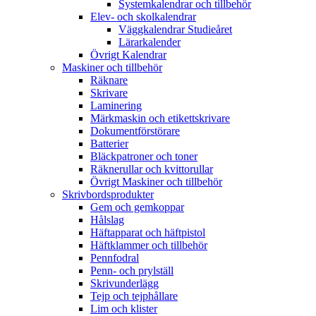
Systemkalendrar och tillbehör
Elev- och skolkalendrar
Väggkalendrar Studieåret
Lärarkalender
Övrigt Kalendrar
Maskiner och tillbehör
Räknare
Skrivare
Laminering
Märkmaskin och etikettskrivare
Dokumentförstörare
Batterier
Bläckpatroner och toner
Räknerullar och kvittorullar
Övrigt Maskiner och tillbehör
Skrivbordsprodukter
Gem och gemkoppar
Hålslag
Häftapparat och häftpistol
Häftklammer och tillbehör
Pennfodral
Penn- och prylställ
Skrivunderlägg
Tejp och tejphållare
Lim och klister