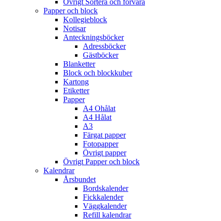
Övrigt Sortera och förvara
Papper och block
Kollegieblock
Notisar
Anteckningsböcker
Adressböcker
Gästböcker
Blanketter
Block och blockkuber
Kartong
Etiketter
Papper
A4 Ohålat
A4 Hålat
A3
Färgat papper
Fotopapper
Övrigt papper
Övrigt Papper och block
Kalendrar
Årsbundet
Bordskalender
Fickkalender
Väggkalender
Refill kalendrar