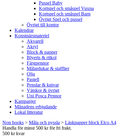
Pussel Baby
Kortspel och småspel Vuxna
Kortspel och småspel Barn
Övrigt Spel och pussel
Övrigt till kontor
Kalendrar
Konstnärsmateriel
Akvarell
Akryl
Block & papper
Blyerts & ritkol
Färgpennor
Målardukar & stafflier
Olja
Pastell
Penslar & knivar
Vätskor & övrigt
Uni Posca Pennor
Kampanjer
Månadens erbjudande
Lokal litteratur
Non books
>
Måla och pyssla
>
Läskpapper block Elco A4
Handla för minst 500 kr för fri frakt.
500 kr kvar