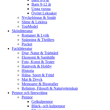
Barn 9-12 år
Unga vuxna
Övrigt Leksaker
Nyckelringar & Smått
Slime & Leklera
TopModel
Skönlitteratur
Romaner & Lyrik
Spänning & Thrillers
Pocket
Facklitteratur
Djur, Natur & Trädgård
Ekonomi & Samhälle
Foto, Konst & Teater
Hantverk & Hobby
Historia
Hälsa, Sport & Fritid
Mat & Dryck
Memoarer & Biografier
Religion, Filosofi & Naturvetenskap
Pennor och finewriting
Pennor
Gelkulpennor
Bläck- och kulpennor