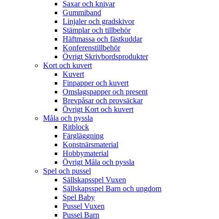
Saxar och knivar
Gummiband
Linjaler och gradskivor
Stämplar och tillbehör
Häftmassa och fästkuddar
Konferenstillbehör
Övrigt Skrivbordsprodukter
Kort och kuvert
Kuvert
Finpapper och kuvert
Omslagspapper och present
Brevpåsar och provsäckar
Övrigt Kort och kuvert
Måla och pyssla
Ritblock
Färgläggning
Konstnärsmaterial
Hobbymaterial
Övrigt Måla och pyssla
Spel och pussel
Sällskapsspel Vuxen
Sällskapsspel Barn och ungdom
Spel Baby
Pussel Vuxen
Pussel Barn