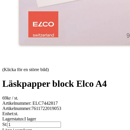
(Klicka för en större bild)
Läskpapper block Elco A4
69
kr
/ st.
Artikelnummer: ELC7442817
Artikelnummer:
7611722019053
Enhet:
st.
Lagerstatus:
I lager
St: