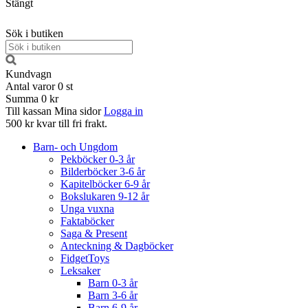
Stängt
Sök i butiken
Kundvagn
Antal varor
0
st
Summa
0 kr
Till kassan
Mina sidor
Logga in
500 kr kvar till fri frakt.
Barn- och Ungdom
Pekböcker 0-3 år
Bilderböcker 3-6 år
Kapitelböcker 6-9 år
Bokslukaren 9-12 år
Unga vuxna
Faktaböcker
Saga & Present
Anteckning & Dagböcker
FidgetToys
Leksaker
Barn 0-3 år
Barn 3-6 år
Barn 6-9 år