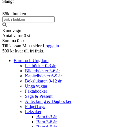
Stängt
Sök i butiken
Kundvagn
Antal varor
0
st
Summa
0 kr
Till kassan
Mina sidor
Logga in
500 kr kvar till fri frakt.
Barn- och Ungdom
Pekböcker 0-3 år
Bilderböcker 3-6 år
Kapitelböcker 6-9 år
Bokslukaren 9-12 år
Unga vuxna
Faktaböcker
Saga & Present
Anteckning & Dagböcker
FidgetToys
Leksaker
Barn 0-3 år
Barn 3-6 år
Barn 6-9 år