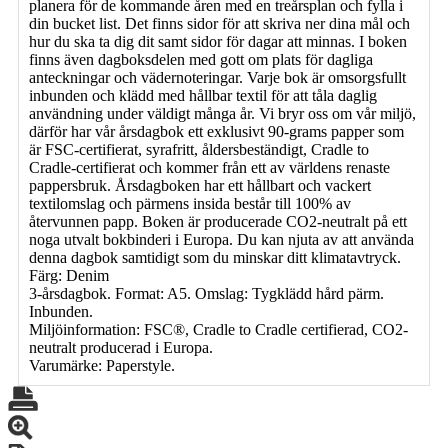
planera för de kommande åren med en treårsplan och fylla i
din bucket list. Det finns sidor för att skriva ner dina mål och
hur du ska ta dig dit samt sidor för dagar att minnas. I boken
finns även dagboksdelen med gott om plats för dagliga
anteckningar och vädernoteringar. Varje bok är omsorgsfullt
inbunden och klädd med hållbar textil för att tåla daglig
användning under väldigt många år. Vi bryr oss om vår miljö,
därför har vår årsdagbok ett exklusivt 90-grams papper som
är FSC-certifierat, syrafritt, åldersbeständigt, Cradle to
Cradle-certifierat och kommer från ett av världens renaste
pappersbruk. Årsdagboken har ett hållbart och vackert
textilomslag och pärmens insida består till 100% av
återvunnen papp. Boken är producerade CO2-neutralt på ett
noga utvalt bokbinderi i Europa. Du kan njuta av att använda
denna dagbok samtidigt som du minskar ditt klimatavtryck.
Färg: Denim
3-årsdagbok. Format: A5. Omslag: Tygklädd hård pärm.
Inbunden.
Miljöinformation: FSC®, Cradle to Cradle certifierad, CO2-
neutralt producerad i Europa.
Varumärke: Paperstyle.