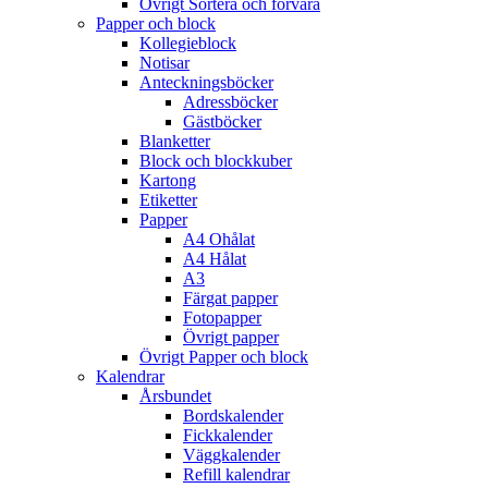
Övrigt Sortera och förvara
Papper och block
Kollegieblock
Notisar
Anteckningsböcker
Adressböcker
Gästböcker
Blanketter
Block och blockkuber
Kartong
Etiketter
Papper
A4 Ohålat
A4 Hålat
A3
Färgat papper
Fotopapper
Övrigt papper
Övrigt Papper och block
Kalendrar
Årsbundet
Bordskalender
Fickkalender
Väggkalender
Refill kalendrar