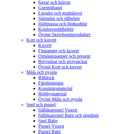
Saxar och knivar
Gummiband
Linjaler och gradskivor
Stämplar och tillbehör
Häftmassa och fästkuddar
Konferenstillbehör
Övrigt Skrivbordsprodukter
Kort och kuvert
Kuvert
Finpapper och kuvert
Omslagspapper och present
Brevpåsar och provsäckar
Övrigt Kort och kuvert
Måla och pyssla
Ritblock
Färgläggning
Konstnärsmaterial
Hobbymaterial
Övrigt Måla och pyssla
Spel och pussel
Sällskapsspel Vuxen
Sällskapsspel Barn och ungdom
Spel Baby
Pussel Vuxen
Pussel Barn