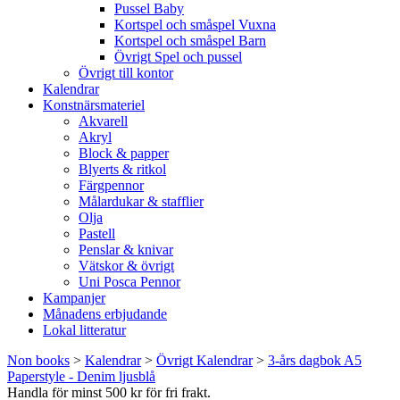
Pussel Baby
Kortspel och småspel Vuxna
Kortspel och småspel Barn
Övrigt Spel och pussel
Övrigt till kontor
Kalendrar
Konstnärsmateriel
Akvarell
Akryl
Block & papper
Blyerts & ritkol
Färgpennor
Målardukar & stafflier
Olja
Pastell
Penslar & knivar
Vätskor & övrigt
Uni Posca Pennor
Kampanjer
Månadens erbjudande
Lokal litteratur
Non books
>
Kalendrar
>
Övrigt Kalendrar
>
3-års dagbok A5
Paperstyle - Denim ljusblå
Handla för minst 500 kr för fri frakt.