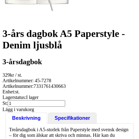
3-års dagbok A5 Paperstyle -
Denim ljusblå
3-årsdagbok
329
kr
/ st.
Artikelnummer: 45-7278
Artikelnummer:
7331761430663
Enhet:
st.
Lagerstatus:
I lager
St:
Lägg i varukorg
Beskrivning
Specifikationer
Treårsdagbok i A5-storlek från Paperstyle med svensk design
– för dig som älskar att skriva och minnas. Här kan du