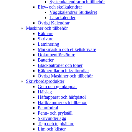
Systemkalendrar och tillbehör
Elev- och skolkalendrar
Väggkalendrar Studieåret
Lärarkalender
Övrigt Kalendrar
Maskiner och tillbehör
Räknare
Skrivare
Laminering
Märkmaskin och etikettskrivare
Dokumentförstörare
Batterier
Bläckpatroner och toner
Räknerullar och kvittorullar
Övrigt Maskiner och tillbehör
Skrivbordsprodukter
Gem och gemkoppar
Hålslag
Häftapparat och häftpistol
Häftklammer och tillbehör
Pennfodral
Penn- och prylställ
Skrivunderlägg
Tejp och tejphållare
Lim och klister