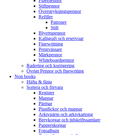
Fiberpennor
Stiftpennor
Överstrykningspennor
Refiller
Patroner
Stift
Blyertspennor
Kalligrafi och reservoar
Finewritning
Pennvässare
Märkpennor
Whiteboardpennor
Radering och korrigering
Övrigt Pennor och finewriting
Non books
Häfta & fästa
Sortera och förvara
Register
Mappar
Pärmar
Plastfickor och mappar
Arkivpärm och arkivkartong
Brevkorgar och tidskriftssamlare
Papperskorgar
Fotoalbum