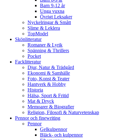
Barn 9-12 år
Unga vuxna
Övrigt Leksaker
Nyckelringar & Smått
Slime & Leklera
TopModel
Skönlitteratur
Romaner & Lyrik
Spänning & Thrillers
Pocket
Facklitteratur
Djur, Natur & Trädgård
Ekonomi & Samhälle
Foto, Konst & Teater
Hantverk & Hobby
Historia
Hälsa, Sport & Fritid
Mat & Dryck
Memoarer & Biografier
Religion, Filosofi & Naturvetenskap
Pennor och finewriting
Pennor
Gelkulpennor
Bläck- och kulpennor