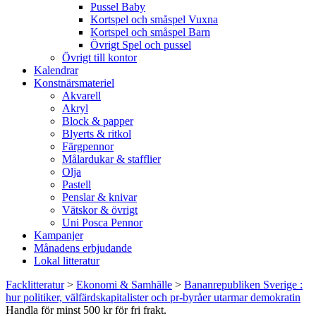
Pussel Baby
Kortspel och småspel Vuxna
Kortspel och småspel Barn
Övrigt Spel och pussel
Övrigt till kontor
Kalendrar
Konstnärsmateriel
Akvarell
Akryl
Block & papper
Blyerts & ritkol
Färgpennor
Målardukar & stafflier
Olja
Pastell
Penslar & knivar
Vätskor & övrigt
Uni Posca Pennor
Kampanjer
Månadens erbjudande
Lokal litteratur
Facklitteratur
>
Ekonomi & Samhälle
>
Bananrepubliken Sverige :
hur politiker, välfärdskapitalister och pr-byråer utarmar demokratin
Handla för minst 500 kr för fri frakt.