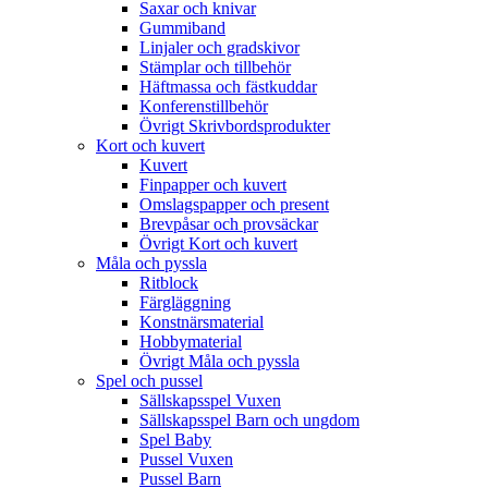
Saxar och knivar
Gummiband
Linjaler och gradskivor
Stämplar och tillbehör
Häftmassa och fästkuddar
Konferenstillbehör
Övrigt Skrivbordsprodukter
Kort och kuvert
Kuvert
Finpapper och kuvert
Omslagspapper och present
Brevpåsar och provsäckar
Övrigt Kort och kuvert
Måla och pyssla
Ritblock
Färgläggning
Konstnärsmaterial
Hobbymaterial
Övrigt Måla och pyssla
Spel och pussel
Sällskapsspel Vuxen
Sällskapsspel Barn och ungdom
Spel Baby
Pussel Vuxen
Pussel Barn