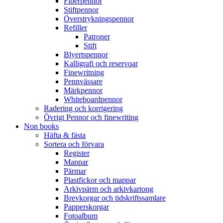
Fiberpennor
Stiftpennor
Överstrykningspennor
Refiller
Patroner
Stift
Blyertspennor
Kalligrafi och reservoar
Finewritning
Pennvässare
Märkpennor
Whiteboardpennor
Radering och korrigering
Övrigt Pennor och finewriting
Non books
Häfta & fästa
Sortera och förvara
Register
Mappar
Pärmar
Plastfickor och mappar
Arkivpärm och arkivkartong
Brevkorgar och tidskriftssamlare
Papperskorgar
Fotoalbum