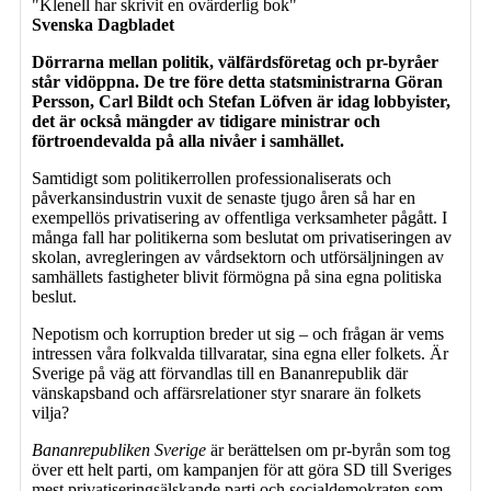
"Klenell har skrivit en ovärderlig bok"
Svenska Dagbladet
Dörrarna mellan politik, välfärdsföretag och pr-byråer
står vidöppna. De tre före detta statsministrarna Göran
Persson, Carl Bildt och Stefan Löfven är idag lobbyister,
det är också mängder av tidigare ministrar och
förtroendevalda på alla nivåer i samhället.
Samtidigt som politikerrollen professionaliserats och
påverkansindustrin vuxit de senaste tjugo åren så har en
exempellös privatisering av offentliga verksamheter pågått. I
många fall har politikerna som beslutat om privatiseringen av
skolan, avregleringen av vårdsektorn och utförsäljningen av
samhällets fastigheter blivit förmögna på sina egna politiska
beslut.
Nepotism och korruption breder ut sig – och frågan är vems
intressen våra folkvalda tillvaratar, sina egna eller folkets. Är
Sverige på väg att förvandlas till en Bananrepublik där
vänskapsband och affärsrelationer styr snarare än folkets
vilja?
Bananrepubliken Sverige
är berättelsen om pr-byrån som tog
över ett helt parti, om kampanjen för att göra SD till Sveriges
mest privatiseringsälskande parti och socialdemokraten som