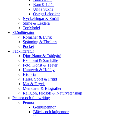
Barn 9-12 år
Unga vuxna
Övrigt Leksaker
Nyckelringar & Smått
Slime & Leklera
TopModel
Skönlitteratur
Romaner & Lyrik
Spänning & Thrillers
Pocket
Facklitteratur
Djur, Natur & Trädgård
Ekonomi & Samhälle
Foto, Konst & Teater
Hantverk & Hobby
Historia
Hälsa, Sport & Fritid
Mat & Dryck
Memoarer & Biografier
Religion, Filosofi & Naturvetenskap
Pennor och finewriting
Pennor
Gelkulpennor
Bläck- och kulpennor