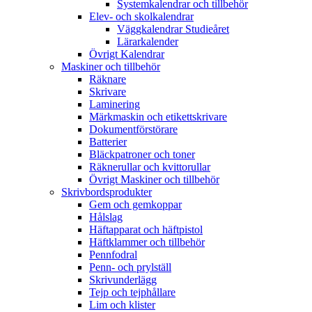
Systemkalendrar och tillbehör
Elev- och skolkalendrar
Väggkalendrar Studieåret
Lärarkalender
Övrigt Kalendrar
Maskiner och tillbehör
Räknare
Skrivare
Laminering
Märkmaskin och etikettskrivare
Dokumentförstörare
Batterier
Bläckpatroner och toner
Räknerullar och kvittorullar
Övrigt Maskiner och tillbehör
Skrivbordsprodukter
Gem och gemkoppar
Hålslag
Häftapparat och häftpistol
Häftklammer och tillbehör
Pennfodral
Penn- och prylställ
Skrivunderlägg
Tejp och tejphållare
Lim och klister