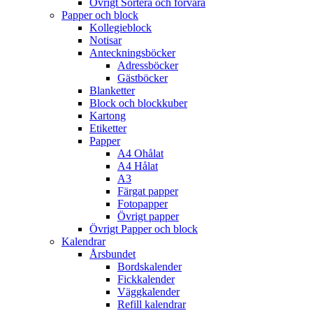
Övrigt Sortera och förvara
Papper och block
Kollegieblock
Notisar
Anteckningsböcker
Adressböcker
Gästböcker
Blanketter
Block och blockkuber
Kartong
Etiketter
Papper
A4 Ohålat
A4 Hålat
A3
Färgat papper
Fotopapper
Övrigt papper
Övrigt Papper och block
Kalendrar
Årsbundet
Bordskalender
Fickkalender
Väggkalender
Refill kalendrar