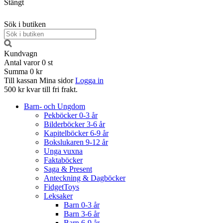
Stängt
Sök i butiken
Kundvagn
Antal varor
0
st
Summa
0 kr
Till kassan
Mina sidor
Logga in
500 kr kvar till fri frakt.
Barn- och Ungdom
Pekböcker 0-3 år
Bilderböcker 3-6 år
Kapitelböcker 6-9 år
Bokslukaren 9-12 år
Unga vuxna
Faktaböcker
Saga & Present
Anteckning & Dagböcker
FidgetToys
Leksaker
Barn 0-3 år
Barn 3-6 år
Barn 6-9 år