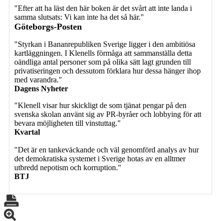
"Efter att ha läst den här boken är det svårt att inte landa i
samma slutsats: Vi kan inte ha det så här."
Göteborgs-Posten
"Styrkan i
Bananrepubliken Sverige
ligger i den ambitiösa
kartläggningen. I Klenells förmåga att sammanställa detta
oändliga antal personer som på olika sätt lagt grunden till
privatiseringen och dessutom förklara hur dessa hänger ihop
med varandra."
Dagens Nyheter
"Klenell visar hur skickligt de som tjänat pengar på den
svenska skolan använt sig av PR-byråer och lobbying för att
bevara möjligheten till vinstuttag."
Kvartal
"Det är en tankeväckande och väl genomförd analys av hur
det demokratiska systemet i Sverige hotas av en alltmer
utbredd nepotism och korruption."
BTJ