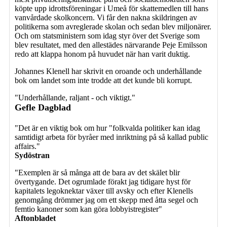
köpte upp idrotts­föreningar i Umeå för skattemedlen till hans
vanvårdade skolkoncern. Vi får den nakna skildringen av
politikerna som avreglerade skolan och sedan blev miljonärer.
Och om statsministern som idag styr över det Sverige som
blev resultatet, med den allestädes närvarande Peje Emilsson
redo att klappa honom på huvudet när han varit duktig.
Johannes Klenell har skrivit en oroande och underhållande
bok om landet som inte trodde att det kunde bli kor­rupt.
"Underhållande, raljant - och viktigt."
Gefle Dagblad
"Det är en viktig bok om hur "folkvalda politiker kan idag
samtidigt arbeta för byråer med inriktning på så kallad public
affairs."
Sydöstran
"Exemplen är så många att de bara av det skälet blir
övertygande. Det ogrumlade förakt jag tidigare hyst för
kapitalets legoknektar växer till avsky och efter Klenells
genomgång drömmer jag om ett skepp med åtta segel och
femtio kanoner som kan göra lobbyistregister"
Aftonbladet