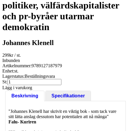
politiker, välfärdskapitalister
och pr-byråer utarmar
demokratin
Johannes Klenell
299
kr
/ st.
Inbunden
Artikelnummer:
9789127187979
Enhet:
st.
Lagerstatus:
Beställningsvara
St:
Lägg i varukorg
Beskrivning
Specifikationer
"Johannes Klenell har skrivit en viktig bok - som tack vare
sitt lätta anslag dessutom har potentialen att nå många"
Falu- Kuriren