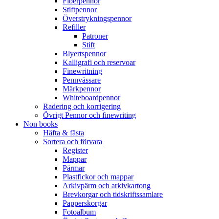
Fiberpennor
Stiftpennor
Överstrykningspennor
Refiller
Patroner
Stift
Blyertspennor
Kalligrafi och reservoar
Finewritning
Pennvässare
Märkpennor
Whiteboardpennor
Radering och korrigering
Övrigt Pennor och finewriting
Non books
Häfta & fästa
Sortera och förvara
Register
Mappar
Pärmar
Plastfickor och mappar
Arkivpärm och arkivkartong
Brevkorgar och tidskriftssamlare
Papperskorgar
Fotoalbum