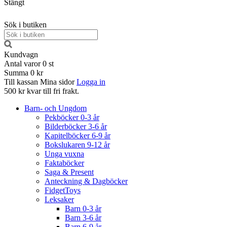
Stängt
Sök i butiken
Kundvagn
Antal varor
0
st
Summa
0 kr
Till kassan
Mina sidor
Logga in
500 kr kvar till fri frakt.
Barn- och Ungdom
Pekböcker 0-3 år
Bilderböcker 3-6 år
Kapitelböcker 6-9 år
Bokslukaren 9-12 år
Unga vuxna
Faktaböcker
Saga & Present
Anteckning & Dagböcker
FidgetToys
Leksaker
Barn 0-3 år
Barn 3-6 år
Barn 6-9 år