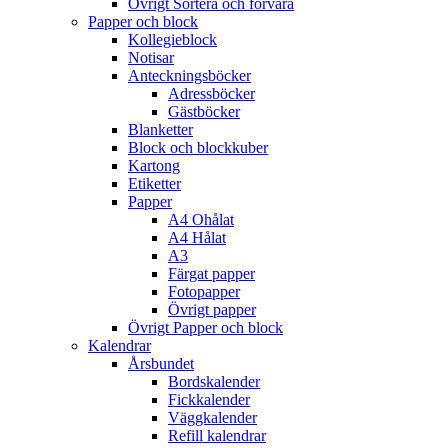
Övrigt Sortera och förvara
Papper och block
Kollegieblock
Notisar
Anteckningsböcker
Adressböcker
Gästböcker
Blanketter
Block och blockkuber
Kartong
Etiketter
Papper
A4 Ohålat
A4 Hålat
A3
Färgat papper
Fotopapper
Övrigt papper
Övrigt Papper och block
Kalendrar
Årsbundet
Bordskalender
Fickkalender
Väggkalender
Refill kalendrar