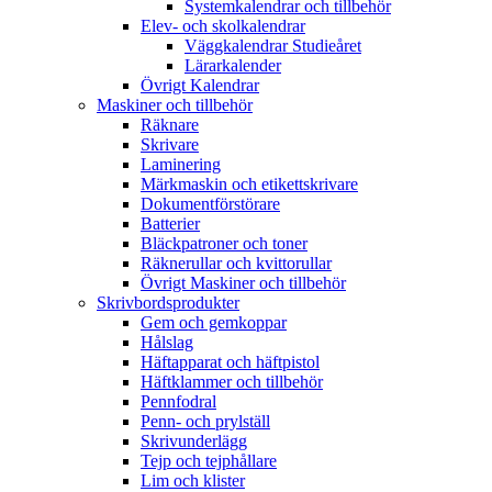
Systemkalendrar och tillbehör
Elev- och skolkalendrar
Väggkalendrar Studieåret
Lärarkalender
Övrigt Kalendrar
Maskiner och tillbehör
Räknare
Skrivare
Laminering
Märkmaskin och etikettskrivare
Dokumentförstörare
Batterier
Bläckpatroner och toner
Räknerullar och kvittorullar
Övrigt Maskiner och tillbehör
Skrivbordsprodukter
Gem och gemkoppar
Hålslag
Häftapparat och häftpistol
Häftklammer och tillbehör
Pennfodral
Penn- och prylställ
Skrivunderlägg
Tejp och tejphållare
Lim och klister