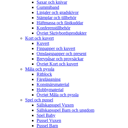
Saxar och knivar
Gummiband
Linjaler och gradskivor
Stämplar och tillbehör
Häftmassa och fästkuddar
Konferenstillbehör
Övrigt Skrivbordsprodukter
Kort och kuvert
Kuvert
Finpapper och kuvert
Omslagspapper och present
Brevpåsar och provsäckar
Övrigt Kort och kuvert
Måla och pyssla
Ritblock
Färgläggning
Konstnärsmaterial
Hobbymaterial
Övrigt Måla och pyssla
Spel och pussel
Sällskapsspel Vuxen
Sällskapsspel Barn och ungdom
Spel Baby
Pussel Vuxen
Pussel Barn