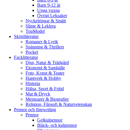
Barn 9-12 år
Unga vuxna
Övrigt Leksaker
Nyckelringar & Smått
Slime & Leklera
TopModel
Skönlitteratur
Romaner & Lyrik
Spänning & Thrillers
Pocket
Facklitteratur
Djur, Natur & Trädgård
Ekonomi & Samhälle
Foto, Konst & Teater
Hantverk & Hobby
Historia
Hälsa, Sport & Fritid
Mat & Dryck
Memoarer & Biografier
Religion, Filosofi & Naturvetenskap
Pennor och finewriting
Pennor
Gelkulpennor
Bläck- och kulpennor