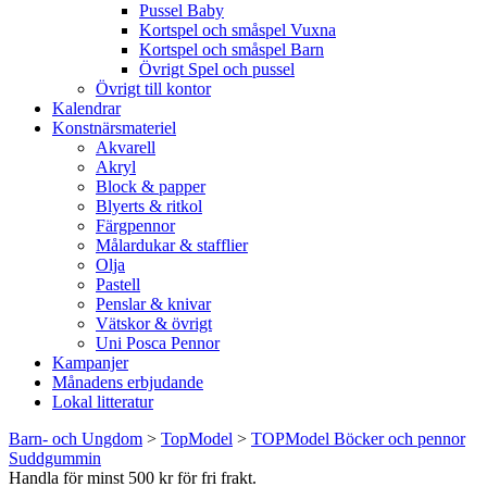
Pussel Baby
Kortspel och småspel Vuxna
Kortspel och småspel Barn
Övrigt Spel och pussel
Övrigt till kontor
Kalendrar
Konstnärsmateriel
Akvarell
Akryl
Block & papper
Blyerts & ritkol
Färgpennor
Målardukar & stafflier
Olja
Pastell
Penslar & knivar
Vätskor & övrigt
Uni Posca Pennor
Kampanjer
Månadens erbjudande
Lokal litteratur
Barn- och Ungdom
>
TopModel
>
TOPModel Böcker och pennor
Suddgummin
Handla för minst 500 kr för fri frakt.