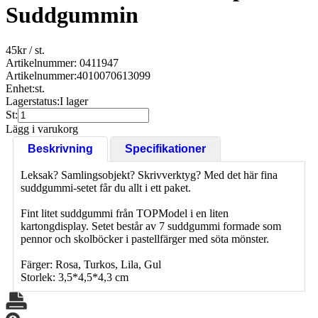
Suddgummin
45
kr
/ st.
Artikelnummer: 0411947
Artikelnummer:
4010070613099
Enhet:
st.
Lagerstatus:
I lager
St:
Lägg i varukorg
Beskrivning
Specifikationer
Leksak? Samlingsobjekt? Skrivverktyg? Med det här fina
suddgummi-setet får du allt i ett paket.
Fint litet suddgummi från TOPModel i en liten
kartongdisplay. Setet består av 7 suddgummi formade som
pennor och skolböcker i pastellfärger med söta mönster.
Färger: Rosa, Turkos, Lila, Gul
Storlek: 3,5*4,5*4,3 cm