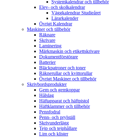
Systemkalendrar och tillbehör
Elev- och skolkalendrar
Väggkalendrar Studieåret
Lärarkalender
Övrigt Kalendrar
Maskiner och tillbehör
Räknare
Skrivare
Laminering
Märkmaskin och etikettskrivare
Dokumentförstörare
Batterier
Bläckpatroner och toner
Räknerullar och kvittorullar
Övrigt Maskiner och tillbehör
Skrivbordsprodukter
Gem och gemkoppar
Hålslag
Häftapparat och häftpistol
Häftklammer och tillbehör
Pennfodral
Penn- och prylställ
Skrivunderlägg
Tejp och tejphållare
Lim och klister