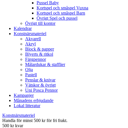
Pussel Baby
Kortspel och småspel Vuxna
Kortspel och småspel Barn
Övrigt Spel och pussel
Övrigt till kontor
Kalendrar
Konstnärsmateriel
Akvarell
Akryl
Block & papper
Blyerts & ritkol
Färgpennor
Målardukar & stafflier
Olja
Pastell
Penslar & knivar
Vätskor & övrigt
Uni Posca Pennor
Kampanjer
Månadens erbjudande
Lokal litteratur
Konstnärsmateriel
Handla för minst 500 kr för fri frakt.
500 kr kvar