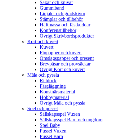
Saxar och knivar
Gummiband
Linjaler och gradskivor
Stämplar och tillbehör
Häftmassa och fästkuddar
Konferenstillbehör
Övrigt Skrivbordsprodukter
Kort och kuvert
Kuvert
Finpapper och kuvert
Omslagspapper och present
Brevpåsar och provsäckar
Övrigt Kort och kuvert
Måla och pyssla
Ritblock
Färgläggning
Konstnärsmaterial
Hobbymaterial
Övrigt Måla och pyssla
Spel och pussel
Sällskapsspel Vuxen
Sällskapsspel Barn och ungdom
Spel Baby
Pussel Vuxen
Pussel Barn