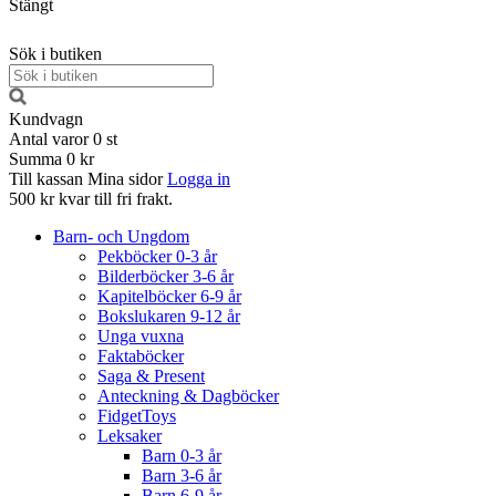
Stängt
Sök i butiken
Kundvagn
Antal varor
0
st
Summa
0 kr
Till kassan
Mina sidor
Logga in
500 kr kvar till fri frakt.
Barn- och Ungdom
Pekböcker 0-3 år
Bilderböcker 3-6 år
Kapitelböcker 6-9 år
Bokslukaren 9-12 år
Unga vuxna
Faktaböcker
Saga & Present
Anteckning & Dagböcker
FidgetToys
Leksaker
Barn 0-3 år
Barn 3-6 år
Barn 6-9 år