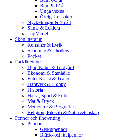
Barn 9-12 år
Unga vuxna
Övrigt Leksaker
Nyckelringar & Smått
Slime & Leklera
TopModel
Skönlitteratur
Romaner & Lyrik
Spänning & Thrillers
Pocket
Facklitteratur
Djur, Natur & Trädgård
Ekonomi & Samhälle
Foto, Konst & Teater
Hantverk & Hobby
Historia
Hälsa, Sport & Fritid
Mat & Dryck
Memoarer & Biografier
Religion, Filosofi & Naturvetenskap
Pennor och finewriting
Pennor
Gelkulpennor
Bläck- och kulpennor