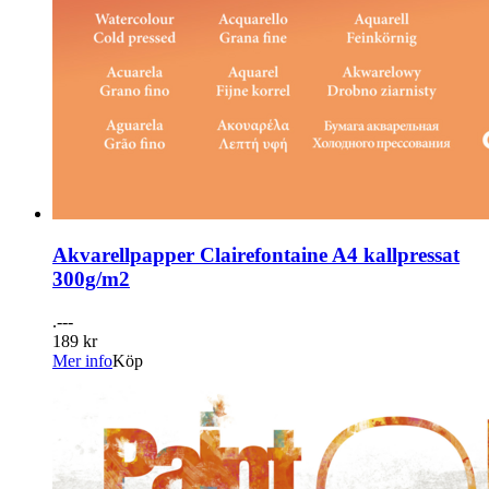
Akvarellpapper Clairefontaine A4 kallpressat
300g/m2
.---
189 kr
Mer info
Köp