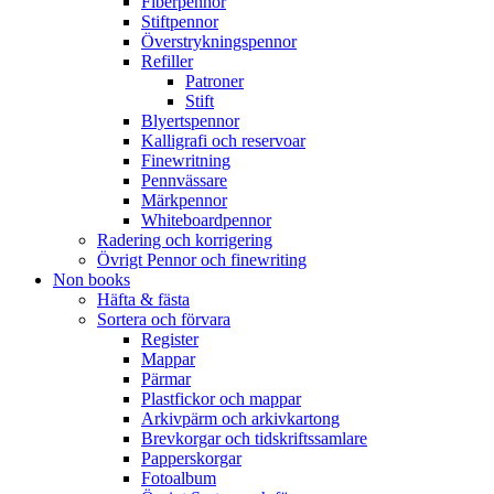
Fiberpennor
Stiftpennor
Överstrykningspennor
Refiller
Patroner
Stift
Blyertspennor
Kalligrafi och reservoar
Finewritning
Pennvässare
Märkpennor
Whiteboardpennor
Radering och korrigering
Övrigt Pennor och finewriting
Non books
Häfta & fästa
Sortera och förvara
Register
Mappar
Pärmar
Plastfickor och mappar
Arkivpärm och arkivkartong
Brevkorgar och tidskriftssamlare
Papperskorgar
Fotoalbum