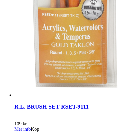
R.L. BRUSH SET RSET-9111
.---
109 kr
Mer info
Köp