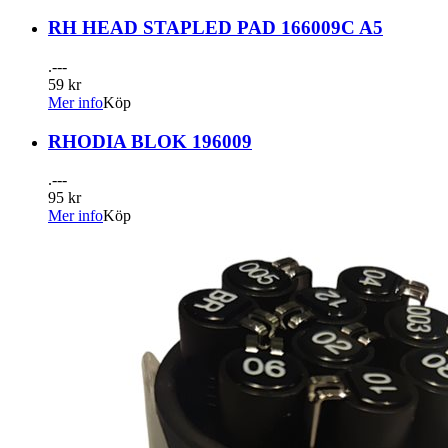
RH HEAD STAPLED PAD 166009C A5
.---
59 kr
Mer info
Köp
RHODIA BLOK 196009
.---
95 kr
Mer info
Köp