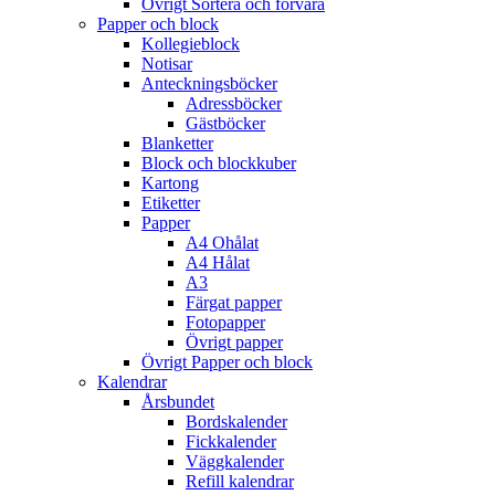
Övrigt Sortera och förvara
Papper och block
Kollegieblock
Notisar
Anteckningsböcker
Adressböcker
Gästböcker
Blanketter
Block och blockkuber
Kartong
Etiketter
Papper
A4 Ohålat
A4 Hålat
A3
Färgat papper
Fotopapper
Övrigt papper
Övrigt Papper och block
Kalendrar
Årsbundet
Bordskalender
Fickkalender
Väggkalender
Refill kalendrar