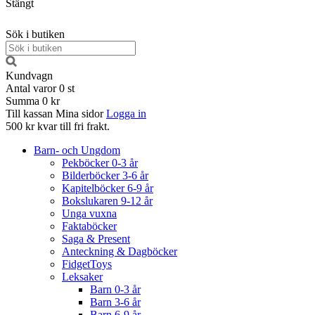
Stängt
Sök i butiken
Kundvagn
Antal varor
0
st
Summa
0 kr
Till kassan
Mina sidor
Logga in
500 kr kvar till fri frakt.
Barn- och Ungdom
Pekböcker 0-3 år
Bilderböcker 3-6 år
Kapitelböcker 6-9 år
Bokslukaren 9-12 år
Unga vuxna
Faktaböcker
Saga & Present
Anteckning & Dagböcker
FidgetToys
Leksaker
Barn 0-3 år
Barn 3-6 år
Barn 6-9 år