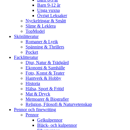
Barn 9-12 år
Unga vuxna
Övrigt Leksaker
Nyckelringar & Smått
Slime & Leklera
TopModel
Skönlitteratur
Romaner & Lyrik
Spänning & Thrillers
Pocket
Facklitteratur
Djur, Natur & Trädgård
Ekonomi & Samhälle
Foto, Konst & Teater
Hantverk & Hobby
Historia
Hälsa, Sport & Fritid
Mat & Dryck
Memoarer & Biografier
Religion, Filosofi & Naturvetenskap
Pennor och finewriting
Pennor
Gelkulpennor
Bläck- och kulpennor