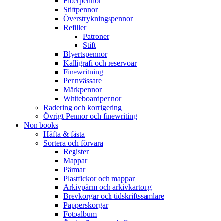
Fiberpennor
Stiftpennor
Överstrykningspennor
Refiller
Patroner
Stift
Blyertspennor
Kalligrafi och reservoar
Finewritning
Pennvässare
Märkpennor
Whiteboardpennor
Radering och korrigering
Övrigt Pennor och finewriting
Non books
Häfta & fästa
Sortera och förvara
Register
Mappar
Pärmar
Plastfickor och mappar
Arkivpärm och arkivkartong
Brevkorgar och tidskriftssamlare
Papperskorgar
Fotoalbum