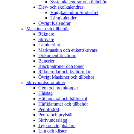
Systemkalendrar och tillbehör
Elev- och skolkalendrar
Väggkalendrar Studieåret
Lärarkalender
Övrigt Kalendrar
Maskiner och tillbehör
Räknare
Skrivare
Laminering
Märkmaskin och etikettskrivare
Dokumentförstörare
Batterier
Bläckpatroner och toner
Räknerullar och kvittorullar
Övrigt Maskiner och tillbehör
Skrivbordsprodukter
Gem och gemkoppar
Hålslag
Häftapparat och häftpistol
Häftklammer och tillbehör
Pennfodral
Penn- och prylställ
Skrivunderlägg
Tejp och tejphållare
Lim och klister