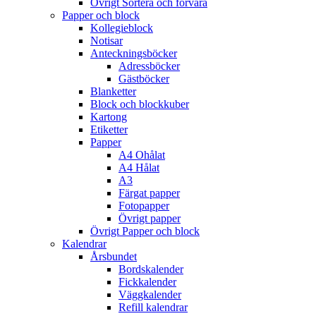
Övrigt Sortera och förvara
Papper och block
Kollegieblock
Notisar
Anteckningsböcker
Adressböcker
Gästböcker
Blanketter
Block och blockkuber
Kartong
Etiketter
Papper
A4 Ohålat
A4 Hålat
A3
Färgat papper
Fotopapper
Övrigt papper
Övrigt Papper och block
Kalendrar
Årsbundet
Bordskalender
Fickkalender
Väggkalender
Refill kalendrar