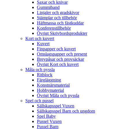
Saxar och knivar
Gummiband
Linjaler och gradskivor
Stämplar och tillbehör
Häftmassa och fästkuddar
Konferenstillbehör
Övrigt Skrivbordsprodukter
Kort och kuvert
Kuvert
Finpapper och kuvert
Omslagspapper och present
Brevpåsar och provsäckar
Övrigt Kort och kuvert
Måla och pyssla
Ritblock
Färgläggning
Konstnärsmaterial
Hobbymaterial
Övrigt Måla och pyssla
Spel och pussel
Sällskapsspel Vuxen
Sällskapsspel Barn och ungdom
Spel Baby
Pussel Vuxen
Pussel Barn