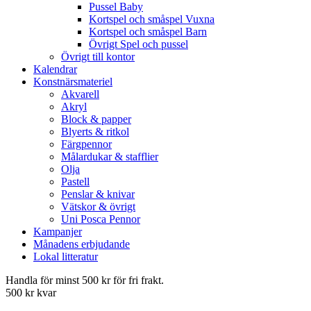
Pussel Baby
Kortspel och småspel Vuxna
Kortspel och småspel Barn
Övrigt Spel och pussel
Övrigt till kontor
Kalendrar
Konstnärsmateriel
Akvarell
Akryl
Block & papper
Blyerts & ritkol
Färgpennor
Målardukar & stafflier
Olja
Pastell
Penslar & knivar
Vätskor & övrigt
Uni Posca Pennor
Kampanjer
Månadens erbjudande
Lokal litteratur
Handla för minst 500 kr för fri frakt.
500 kr kvar