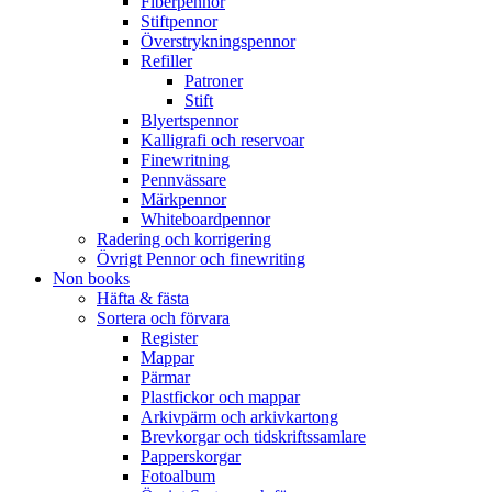
Fiberpennor
Stiftpennor
Överstrykningspennor
Refiller
Patroner
Stift
Blyertspennor
Kalligrafi och reservoar
Finewritning
Pennvässare
Märkpennor
Whiteboardpennor
Radering och korrigering
Övrigt Pennor och finewriting
Non books
Häfta & fästa
Sortera och förvara
Register
Mappar
Pärmar
Plastfickor och mappar
Arkivpärm och arkivkartong
Brevkorgar och tidskriftssamlare
Papperskorgar
Fotoalbum