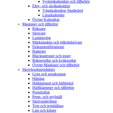
Systemkalendrar och tillbehör
Elev- och skolkalendrar
Väggkalendrar Studieåret
Lärarkalender
Övrigt Kalendrar
Maskiner och tillbehör
Räknare
Skrivare
Laminering
Märkmaskin och etikettskrivare
Dokumentförstörare
Batterier
Bläckpatroner och toner
Räknerullar och kvittorullar
Övrigt Maskiner och tillbehör
Skrivbordsprodukter
Gem och gemkoppar
Hålslag
Häftapparat och häftpistol
Häftklammer och tillbehör
Pennfodral
Penn- och prylställ
Skrivunderlägg
Tejp och tejphållare
Lim och klister