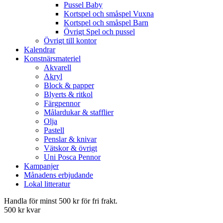
Pussel Baby
Kortspel och småspel Vuxna
Kortspel och småspel Barn
Övrigt Spel och pussel
Övrigt till kontor
Kalendrar
Konstnärsmateriel
Akvarell
Akryl
Block & papper
Blyerts & ritkol
Färgpennor
Målardukar & stafflier
Olja
Pastell
Penslar & knivar
Vätskor & övrigt
Uni Posca Pennor
Kampanjer
Månadens erbjudande
Lokal litteratur
Handla för minst 500 kr för fri frakt.
500 kr kvar