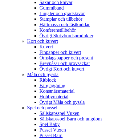
Saxar och knivar
Gummiband
Linjaler och gradskivor
Stämplar och tillbehör
Häftmassa och fästkuddar
Konferenstillbehör
Övrigt Skrivbordsprodukter
Kort och kuvert
Kuvert
Finpapper och kuvert
Omslagspapper och present
Brevpåsar och provsäckar
Övrigt Kort och kuvert
Måla och pyssla
Ritblock
Färgläggning
Konstnärsmaterial
Hobbymaterial
Övrigt Måla och pyssla
Spel och pussel
Sällskapsspel Vuxen
Sällskapsspel Barn och ungdom
Spel Baby
Pussel Vuxen
Pussel Barn