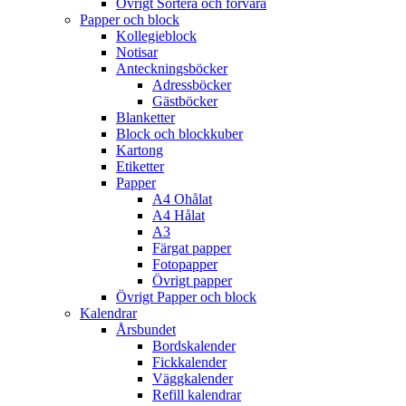
Övrigt Sortera och förvara
Papper och block
Kollegieblock
Notisar
Anteckningsböcker
Adressböcker
Gästböcker
Blanketter
Block och blockkuber
Kartong
Etiketter
Papper
A4 Ohålat
A4 Hålat
A3
Färgat papper
Fotopapper
Övrigt papper
Övrigt Papper och block
Kalendrar
Årsbundet
Bordskalender
Fickkalender
Väggkalender
Refill kalendrar