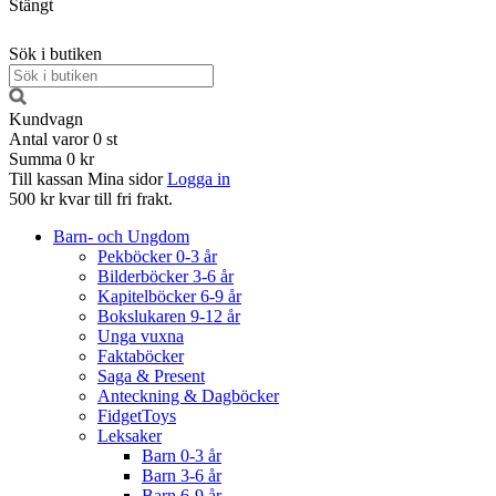
Stängt
Sök i butiken
Kundvagn
Antal varor
0
st
Summa
0 kr
Till kassan
Mina sidor
Logga in
500 kr kvar till fri frakt.
Barn- och Ungdom
Pekböcker 0-3 år
Bilderböcker 3-6 år
Kapitelböcker 6-9 år
Bokslukaren 9-12 år
Unga vuxna
Faktaböcker
Saga & Present
Anteckning & Dagböcker
FidgetToys
Leksaker
Barn 0-3 år
Barn 3-6 år
Barn 6-9 år