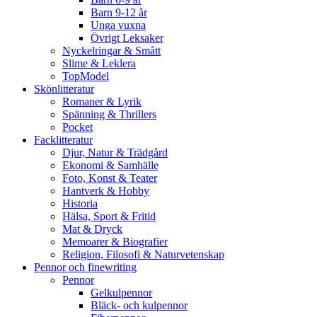
Barn 9-12 år
Unga vuxna
Övrigt Leksaker
Nyckelringar & Smått
Slime & Leklera
TopModel
Skönlitteratur
Romaner & Lyrik
Spänning & Thrillers
Pocket
Facklitteratur
Djur, Natur & Trädgård
Ekonomi & Samhälle
Foto, Konst & Teater
Hantverk & Hobby
Historia
Hälsa, Sport & Fritid
Mat & Dryck
Memoarer & Biografier
Religion, Filosofi & Naturvetenskap
Pennor och finewriting
Pennor
Gelkulpennor
Bläck- och kulpennor